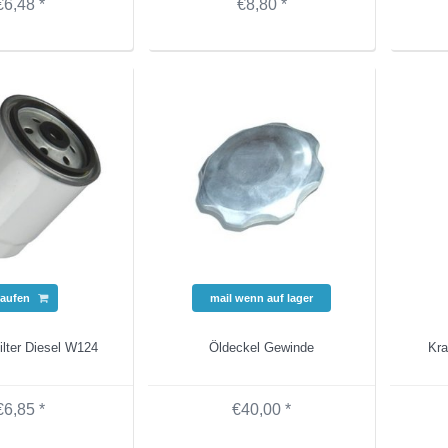
€6,48 *
€8,80 *
aufen
mail wenn auf lager
filter Diesel W124
Öldeckel Gewinde
Kra
€6,85 *
€40,00 *