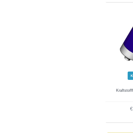
K
Kraftstof
€