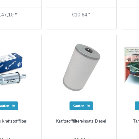
147,10 *
€10,64 *
aufen
Kaufen
 Kraftstofffilter
Kraftstofffiltereinsatz Diesel
Tan