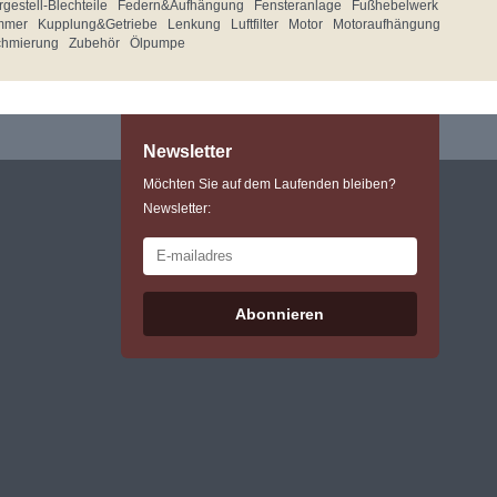
gestell-Blechteile
Federn&Aufhängung
Fensteranlage
Fußhebelwerk
mmer
Kupplung&Getriebe
Lenkung
Luftfilter
Motor
Motoraufhängung
chmierung
Zubehör
Ölpumpe
Newsletter
Möchten Sie auf dem Laufenden bleiben?
Newsletter:
Abonnieren