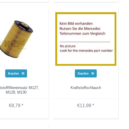
Kaufen
Kaufen
tstofffiltereinsatz M127,
Kraftstoffschlauch
M129, M130
€8,79 *
€11,98 *