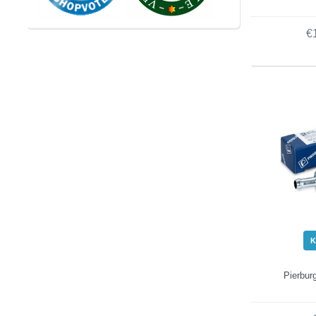
€
K
Pierburg