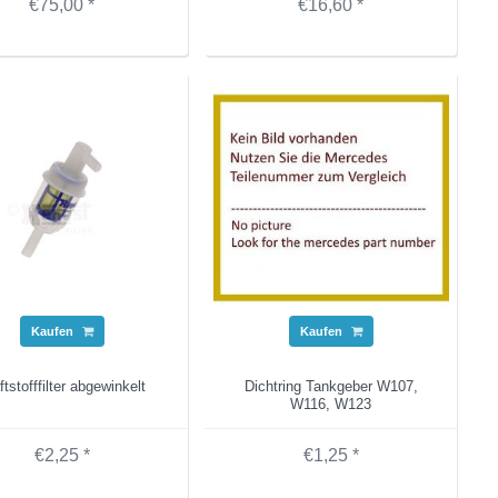
€75,00 *
€16,60 *
Kaufen
Kaufen
ftstofffilter abgewinkelt
Dichtring Tankgeber W107,
W116, W123
€2,25 *
€1,25 *