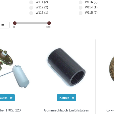
W111 (2)
W116 (2)
W112 (2)
W114 (1)
W113 (1)
W115 (2)
€
0
€
150
aufen
Kaufen
ber 170S, 220
Gummischlauch Einfüllstutzen
Kork-