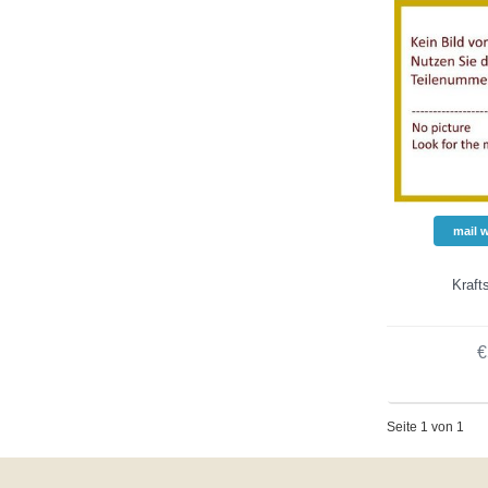
mail 
Kraft
€
Seite 1 von 1