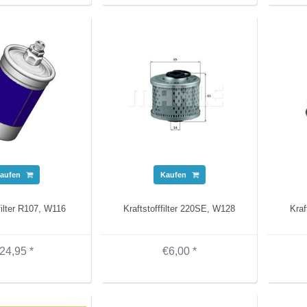
aufen
Kaufen
ffilter R107, W116
Kraftstofffilter 220SE, W128
Kraf
24,95 *
€6,00 *