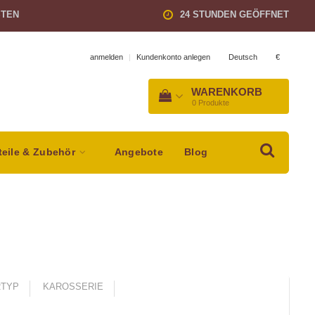
STEN
24 STUNDEN GEÖFFNET
Deutsch
€
anmelden
|
Kundenkonto anlegen
WARENKORB
0
Produkte
teile & Zubehör
Angebote
Blog
TYP
KAROSSERIE