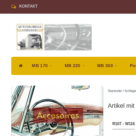
KONTAKT
MB 170
MB 220
MB 300
Po
Startseite
/
Schlagw
Artikel mi
R107 - W116