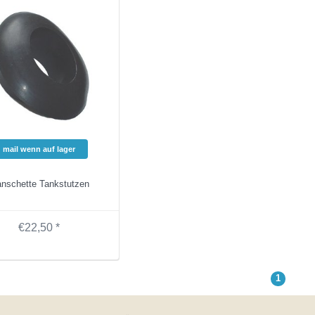
mail wenn auf lager
nschette Tankstutzen
€22,50 *
1