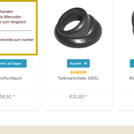
wenn auf lager
Kaufen
stoffschlauch
Tankmanschette 190SL
Ma
58,91 *
€31,80 *