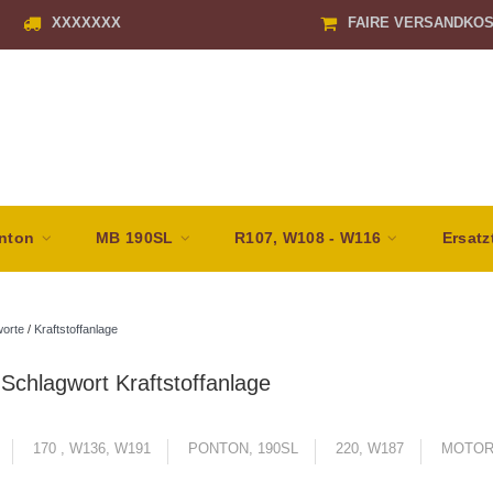
XXXXXXX
FAIRE VERSANDKO
nton
MB 190SL
R107, W108 - W116
Ersatz
orte
/
Kraftstoffanlage
t Schlagwort Kraftstoffanlage
170 , W136, W191
PONTON, 190SL
220, W187
MOTOR