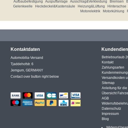
Aufbaubefestigung
Auspuffanlage
Ausschlag&Verkleidung
Bremsen
Gelenkwelle
Heckdeckel&Kastensäule
Heizung&Lüftung
Hinterachse
Motorelektrik
Motorkühlung
Kontaktdaten
Kundendien
Betriebsurlaub 
Automobilia-Versand
Kontakt
Tjaddehofstr. 6
Zahlungsarten
Jemgum, GERMANY
Kundenmeinung
Contact over button right below
Versandkosten 
Sitemap
Anleitung für di
Übersicht Fahrz
AGB
Widerrufsbelehr
Datenschutz
Impressum
Blog
Widerruf bea