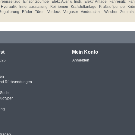
Bremsseilzug
Einspritzpumpe
Elekt. Ausr. u. Instr.
Elektr. Anlage
Fahrersitz
Fahr
Hydraulik
Innenausstattung
Keilriemen
Kraftstoffanlage
Kraftstoffpumpe
Krü
Regulierung
Räder
Türen
Verdeck
Vergaser
Vorderachse
Wischer
Zentrals
st
Mein Konto
2026
Anmelden
en
und Rücksendungen
e Suche
eugtypen
ung
ntragen