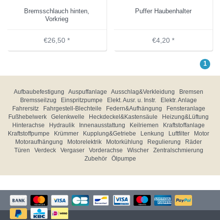
Bremsschlauch hinten,
Puffer Haubenhalter
Vorkrieg
€26,50 *
€4,20 *
1
Aufbaubefestigung
Auspuffanlage
Ausschlag&Verkleidung
Bremsen
Bremsseilzug
Einspritzpumpe
Elekt. Ausr. u. Instr.
Elektr. Anlage
Fahrersitz
Fahrgestell-Blechteile
Federn&Aufhängung
Fensteranlage
Fußhebelwerk
Gelenkwelle
Heckdeckel&Kastensäule
Heizung&Lüftung
Hinterachse
Hydraulik
Innenausstattung
Keilriemen
Kraftstoffanlage
Kraftstoffpumpe
Krümmer
Kupplung&Getriebe
Lenkung
Luftfilter
Motor
Motoraufhängung
Motorelektrik
Motorkühlung
Regulierung
Räder
Türen
Verdeck
Vergaser
Vorderachse
Wischer
Zentralschmierung
Zubehör
Ölpumpe