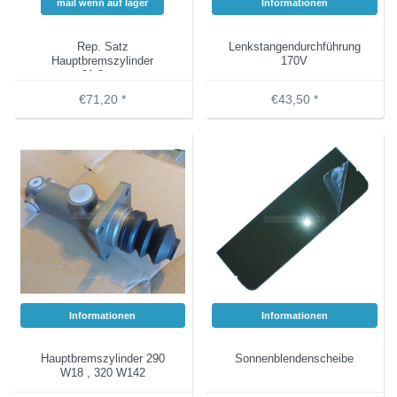
mail wenn auf lager
Informationen
Rep. Satz
Lenkstangendurchführung
Hauptbremszylinder
170V
31,8mm
€71,20 *
€43,50 *
Informationen
Informationen
Hauptbremszylinder 290
Sonnenblendenscheibe
W18 , 320 W142