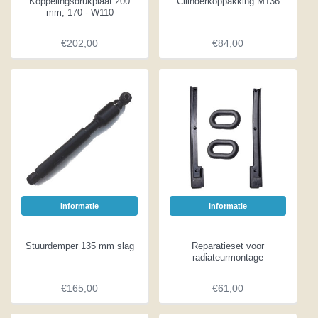
Koppelingsdrukplaat 200
Cilinderkoppakking M136
mm, 170 - W110
€202,00
€84,00
Informatie
Informatie
Stuurdemper 135 mm slag
Reparatieset voor
radiateurmontage
vergelijkingsnr.:
1085000012
€165,00
€61,00