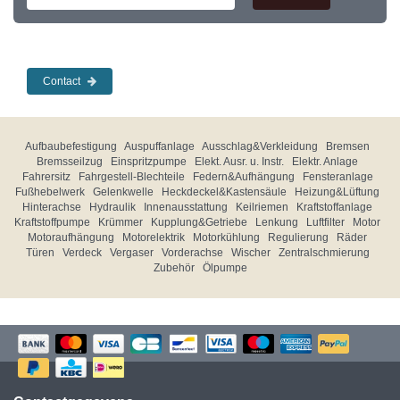
Contact
Aufbaubefestigung
Auspuffanlage
Ausschlag&Verkleidung
Bremsen
Bremsseilzug
Einspritzpumpe
Elekt. Ausr. u. Instr.
Elektr. Anlage
Fahrersitz
Fahrgestell-Blechteile
Federn&Aufhängung
Fensteranlage
Fußhebelwerk
Gelenkwelle
Heckdeckel&Kastensäule
Heizung&Lüftung
Hinterachse
Hydraulik
Innenausstattung
Keilriemen
Kraftstoffanlage
Kraftstoffpumpe
Krümmer
Kupplung&Getriebe
Lenkung
Luftfilter
Motor
Motoraufhängung
Motorelektrik
Motorkühlung
Regulierung
Räder
Türen
Verdeck
Vergaser
Vorderachse
Wischer
Zentralschmierung
Zubehör
Ölpumpe