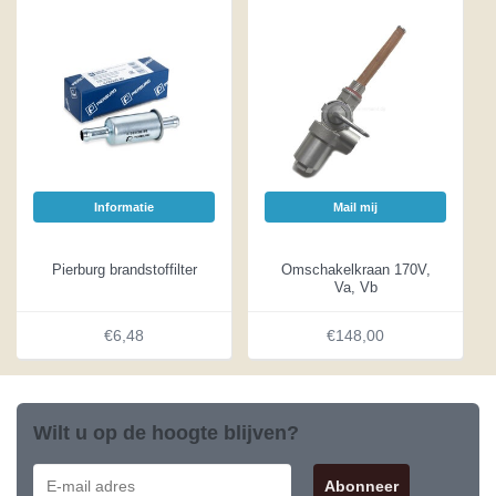
Informatie
Mail mij
Pierburg brandstoffilter
Omschakelkraan 170V,
Va, Vb
€6,48
€148,00
Wilt u op de hoogte blijven?
Abonneer