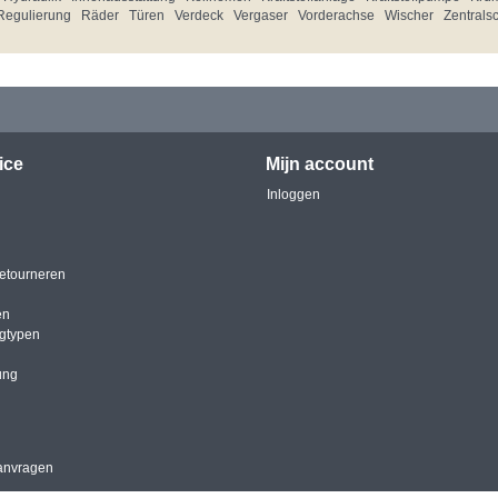
Regulierung
Räder
Türen
Verdeck
Vergaser
Vorderachse
Wischer
Zentrals
ice
Mijn account
Inloggen
etourneren
en
igtypen
ung
anvragen