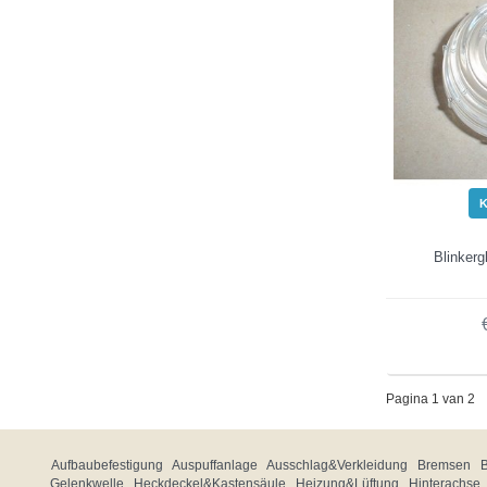
Blinkerg
Pagina 1 van 2
Aufbaubefestigung
Auspuffanlage
Ausschlag&Verkleidung
Bremsen
Gelenkwelle
Heckdeckel&Kastensäule
Heizung&Lüftung
Hinterachse