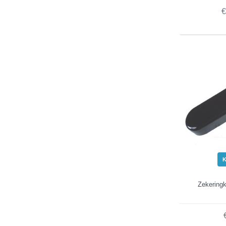
€
Zekeringk