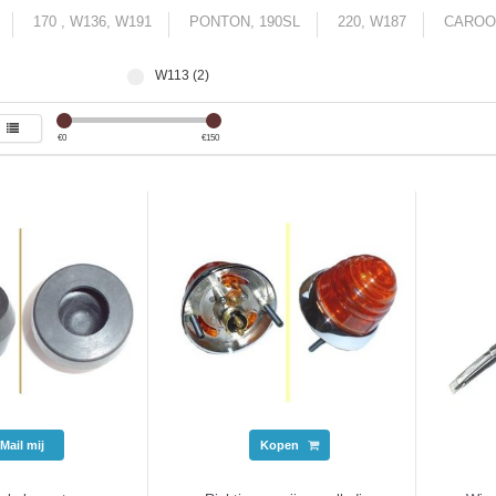
170 , W136, W191
PONTON, 190SL
220, W187
CAROO
W113 (2)
€
0
€
150
Mail mij
Kopen