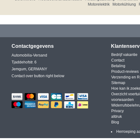
Motorelektrik
Motorkühlung
Contactgegevens
Klantenserv
Bedrijf vakantie
Automobilia-Versand
Contact
Tjaddehofstr. 6
Betaling
Jemgum, GERMANY
Product-reviews
Contact over button right below
Verzending en R
Sitemap
Hoe kan ik zoek
Overzicht voertu
voorwaarden
Widerrufsbelehr
Privacy
afdruk
Blog
Herroeping a