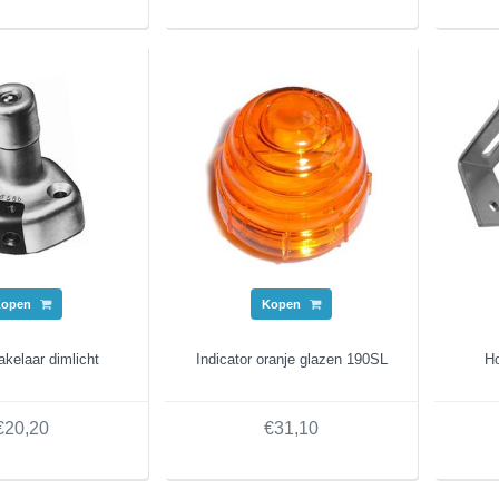
Kopen
Kopen
kelaar dimlicht
Indicator oranje glazen 190SL
Ho
€20,20
€31,10