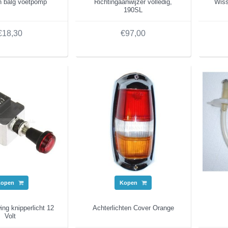
n balg voetpomp
Richtingaanwijzer volledig,
Wiss
190SL
€18,30
€97,00
Kopen
Kopen
ng knipperlicht 12
Achterlichten Cover Orange
Volt