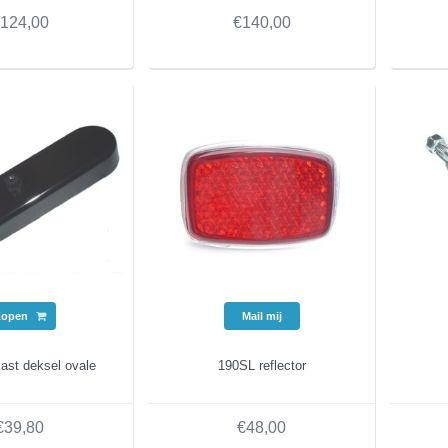
124,00
€140,00
Kopen
Mail mij
ast deksel ovale
190SL reflector
€39,80
€48,00