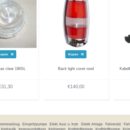
Kopen
Kopen
las clear 190SL
Back light cover rood
Kabel
€31,30
€140,00
Bremsseilzug
Einspritzpumpe
Elekt. Ausr. u. Instr.
Elektr. Anlage
Fahrersitz
Fahr
Hydraulik
Innenausstattung
Keilriemen
Kraftstoffanlage
Kraftstoffpumpe
Krü