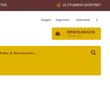
STEN
24 STUNDEN GEÖFFNET
Nederlands
€
Inloggen
|
Registreren
WINKELWAGEN
0
Producten
delen & Accessoires