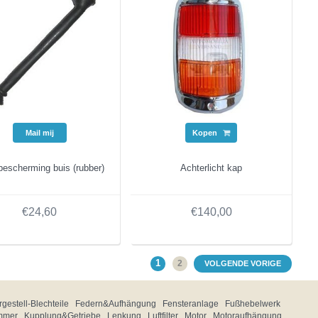
Mail mij
Kopen
bescherming buis (rubber)
Achterlicht kap
€24,60
€140,00
1
2
VOLGENDE VORIGE
gestell-Blechteile
Federn&Aufhängung
Fensteranlage
Fußhebelwerk
mmer
Kupplung&Getriebe
Lenkung
Luftfilter
Motor
Motoraufhängung