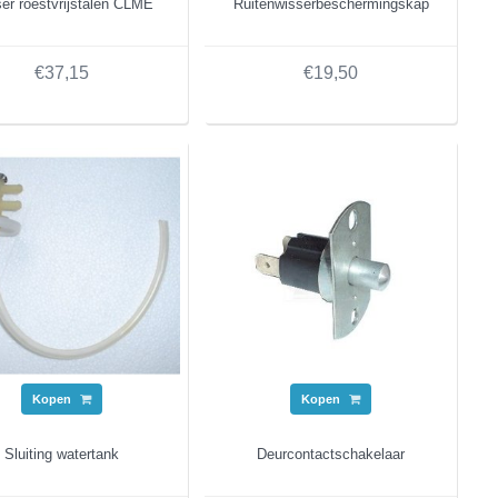
er roestvrijstalen CLME
Ruitenwisserbeschermingskap
€37,15
€19,50
Kopen
Kopen
Sluiting watertank
Deurcontactschakelaar