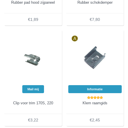
Rubber pad hood zijpaneel
Rubber schokdemper
€1,89
€7,80
Mail mij
Informatie
Clip voor trim 170S, 220
Klem raamgids
€3,22
€2,45