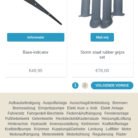
Informatie
Mail mij
Base-indicator
Storm staaf rubber grijze
set
€49,95
€78,00
1
2
VOLGENDE VORIGE
Aufbaubefestigung
Auspuffanlage
Ausschlag&Verkleidung
Bremsen
Bremsseilzug
Einspritzpumpe
Elekt. Ausr. u. Instr.
Elektr. Anlage
Fahrersitz
Fahrgestell-Blechteile
Federn&Aufhängung
Fensteranlage
Fußhebelwerk
Gelenkwelle
Heckdeckel&Kastensäule
Heizung&Lüftung
Hinterachse
Hydraulik
Innenausstattung
Keilriemen
Kraftstoffanlage
Kraftstoffpumpe
Krümmer
Kupplung&Getriebe
Lenkung
Luftfilter
Motor
Motoraufhängung
Motorelektrik
Motorkühlung
Regulierung
Räder