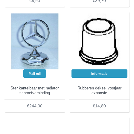
€4,90
€39,70
Mail mij
Informatie
Ster kantelbaar met radiator
Rubberen deksel voorjaar
schroefverbinding
expansie
€244,00
€14,80