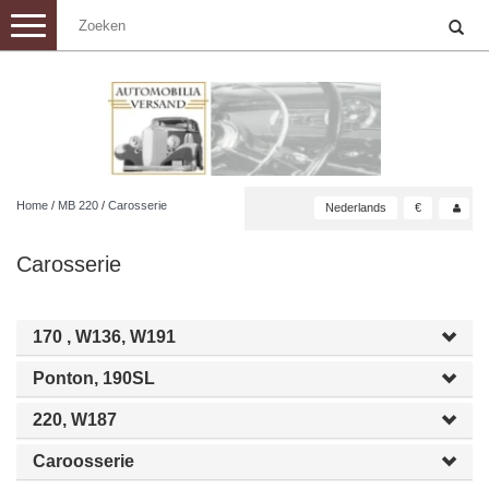
Toggle
navigation
Home
/
MB 220
/
Carosserie
Nederlands
€
Carosserie
170 , W136, W191
Ponton, 190SL
220, W187
Caroosserie