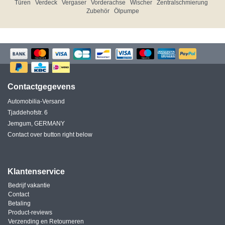
Türen
Verdeck
Vergaser
Vorderachse
Wischer
Zentralschmierung
Zubehör
Ölpumpe
Contactgegevens
Automobilia-Versand
Tjaddehofstr. 6
Jemgum, GERMANY
Contact over button right below
Klantenservice
Bedrijf vakantie
Contact
Betaling
Product-reviews
Verzending en Retourneren