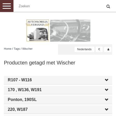
Toggle
navigation
Home
/
Tags
/
Wischer
Nederlands
€
Producten getagd met Wischer
R107 - W116
170 , W136, W191
Ponton, 190SL
220, W187