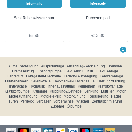
Informatie
Informatie
Seal Ruitenwissermotor
Rubberen pad
€5,95
€13,30
1
Aufbaubefestigung
Auspuffanlage
Ausschlag&Verkleidung
Bremsen
Bremsseilzug
Einspritzpumpe
Elekt. Ausr. u. Instr.
Elektr. Anlage
Fahrersitz
Fahrgestell-Blechteile
Federn&Aufhängung
Fensteranlage
Fußhebelwerk
Gelenkwelle
Heckdeckel&Kastensäule
Heizung&Lüftung
Hinterachse
Hydraulik
Innenausstattung
Keilriemen
Kraftstoffanlage
Kraftstoffpumpe
Krümmer
Kupplung&Getriebe
Lenkung
Luftfilter
Motor
Motoraufhängung
Motorelektrik
Motorkühlung
Regulierung
Räder
Türen
Verdeck
Vergaser
Vorderachse
Wischer
Zentralschmierung
Zubehör
Ölpumpe