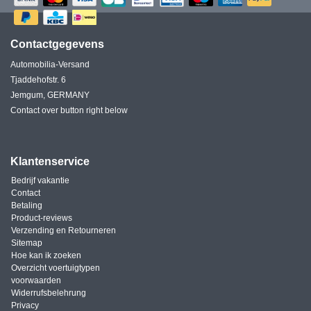
Contactgegevens
Automobilia-Versand
Tjaddehofstr. 6
Jemgum, GERMANY
Contact over button right below
Klantenservice
Bedrijf vakantie
Contact
Betaling
Product-reviews
Verzending en Retourneren
Sitemap
Hoe kan ik zoeken
Overzicht voertuigtypen
voorwaarden
Widerrufsbelehrung
Privacy