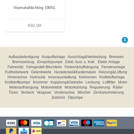
Voorruitafdichting 190SL
€92,00
1
Aufbaubefestigung
Auspuffanlage
Ausschlag&Verkleidung
Bremsen
Bremsseilzug
Einspritzpumpe
Elekt. Ausr. u. Instr.
Elektr. Anlage
Fahrersitz
Fahrgestell-Blechteile
Federn&Aufhängung
Fensteranlage
Fußhebelwerk
Gelenkwelle
Heckdeckel&Kastensäule
Heizung&Lüftung
Hinterachse
Hydraulik
Innenausstattung
Keilriemen
Kraftstoffanlage
Kraftstoffpumpe
Krümmer
Kupplung&Getriebe
Lenkung
Luftfilter
Motor
Motoraufhängung
Motorelektrik
Motorkühlung
Regulierung
Räder
Türen
Verdeck
Vergaser
Vorderachse
Wischer
Zentralschmierung
Zubehör
Ölpumpe