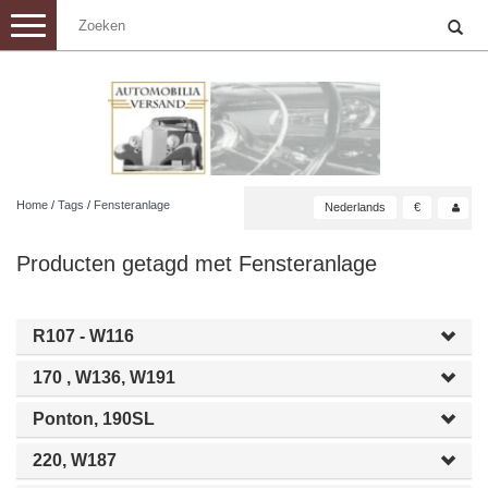
Toggle
navigation
Home
/
Tags
/
Fensteranlage
Nederlands
€
Producten getagd met Fensteranlage
R107 - W116
170 , W136, W191
Ponton, 190SL
220, W187