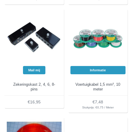
Mail mij
Informatie
Zekeringskast 2, 4, 6, 8-
Voertuigkabel 1,5 mm², 10
pins
meter
€16,95
€7,48
Stukprijs: €0,75 / Meter