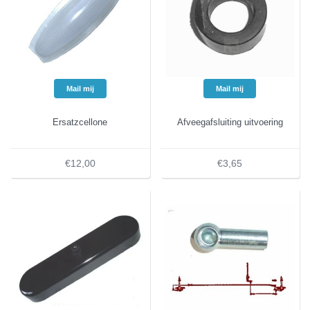
Mail mij
Mail mij
Ersatzcellone
Afveegafsluiting uitvoering
€12,00
€3,65