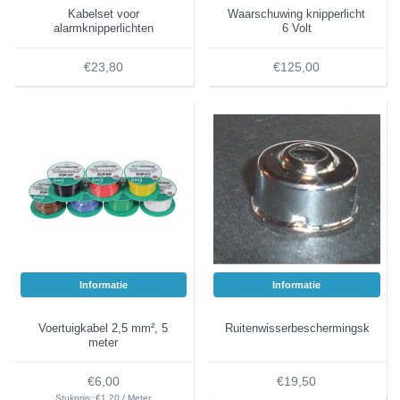
Kabelset voor
Waarschuwing knipperlicht
alarmknipperlichten
6 Volt
€23,80
€125,00
Informatie
Informatie
Voertuigkabel 2,5 mm², 5
Ruitenwisserbeschermingskap
meter
€6,00
€19,50
Stukprijs: €1,20 / Meter