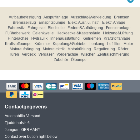
Aufbaubefestigung
Auspuffanlage
Ausschlag&Verkleidung
Bremsen
Bremsseilzug
Einspritzpumpe
Elekt. Ausr. u. Instr.
Elektr. Anlage
Fahrersitz
Fahrgestell-Blechteile
Federn&Aufhängung
Fensteranlage
Fußhebelwerk
Gelenkwelle
Heckdeckel&Kastensäule
Heizung&Lüftung
Hinterachse
Hydraulik
Innenausstattung
Keilriemen
Kraftstoffanlage
Kraftstoffpumpe
Krümmer
Kupplung&Getriebe
Lenkung
Luftfilter
Motor
Motoraufhängung
Motorelektrik
Motorkühlung
Regulierung
Räder
Türen
Verdeck
Vergaser
Vorderachse
Wischer
Zentralschmierung
Zubehör
Ölpumpe
Contactgegevens
Automobilia-Versand
Tjaddehofstr. 6
Jemgum, GERMANY
Contact over button right below