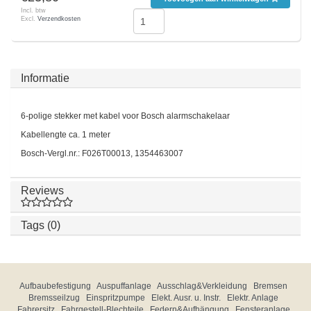
Incl. btw
Excl.
Verzendkosten
Informatie
6-polige stekker met kabel voor Bosch alarmschakelaar
Kabellengte ca. 1 meter
Bosch-Vergl.nr.: F026T00013, 1354463007
Reviews
Tags (0)
Aufbaubefestigung
Auspuffanlage
Ausschlag&Verkleidung
Bremsen
Bremsseilzug
Einspritzpumpe
Elekt. Ausr. u. Instr.
Elektr. Anlage
Fahrersitz
Fahrgestell-Blechteile
Federn&Aufhängung
Fensteranlage