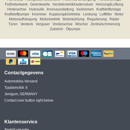
Fußhebelwerk
Gelenkwelle
Heckdeckel&Kastensäule
Heizung&Lüftung
Hinterachse
Hydraulik
Innenausstattung
Keilriemen
Kraftstoffanlage
Kraftstoffpumpe
Krümmer
Kupplung&Getriebe
Lenkung
Luftfilter
Motor
Motoraufhängung
Motorelektrik
Motorkühlung
Regulierung
Räder
Türen
Verdeck
Vergaser
Vorderachse
Wischer
Zentralschmierung
Zubehör
Ölpumpe
Contactgegevens
Automobilia-Versand
Tjaddehofstr. 6
Jemgum, GERMANY
Contact over button right below
Klantenservice
Bedrijf vakantie