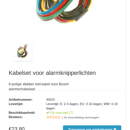
Kabelset voor alarmknipperlichten
6-polige stekker met kabel voor Bosch
alarmschakelaar
Artikelnummer:
40015
Levertijd:
Levertijd: D: 2-4 dagen, EU: 3-10 dagen, WW: 4-19
dagen
Beschikbaarheid:
Op voorraad (7)
Reviews:
| Je beoordeling toevoegen
€23,80
Toevoegen aan winkelwagen