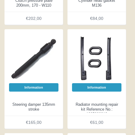
Clutch pressure plate
Cylinder head gasket
200mm, 170 - W110
M136
€202,00
€84,00
Information
Information
Steering damper 135mm
Radiator mounting repair
stroke
kit Reference No.:
1085000012
€165,00
€61,00