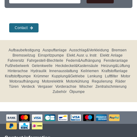
Contact
Aufbaubefestigung
Auspuffanlage
Ausschlag&Verkleidung
Bremsen
Bremsseilzug
Einspritzpumpe
Elekt. Ausr. u. Instr.
Elektr. Anlage
Fahrersitz
Fahrgestell-Blechteile
Federn&Aufhängung
Fensteranlage
Fußhebelwerk
Gelenkwelle
Heckdeckel&Kastensäule
Heizung&Lüftung
Hinterachse
Hydraulik
Innenausstattung
Keilriemen
Kraftstoffanlage
Kraftstoffpumpe
Krümmer
Kupplung&Getriebe
Lenkung
Luftfilter
Motor
Motoraufhängung
Motorelektrik
Motorkühlung
Regulierung
Räder
Türen
Verdeck
Vergaser
Vorderachse
Wischer
Zentralschmierung
Zubehör
Ölpumpe