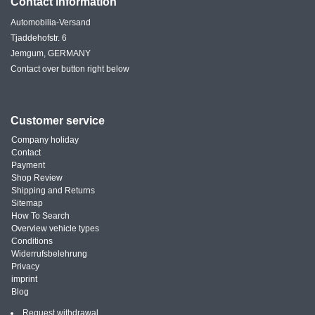
Contact information
Automobilia-Versand
Tjaddehofstr. 6
Jemgum, GERMANY
Contact over button right below
Customer service
Company holiday
Contact
Payment
Shop Review
Shipping and Returns
Sitemap
How To Search
Overview vehicle types
Conditions
Widerrufsbelehrung
Privacy
imprint
Blog
Request withdrawal