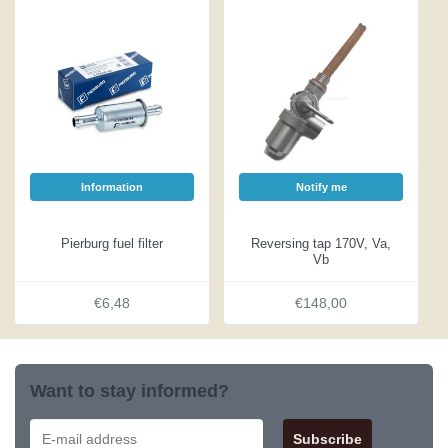
Information
Notify me
Pierburg fuel filter
Reversing tap 170V, Va,
Vb
€6,48
€148,00
Want to stay informed?
Subscribe