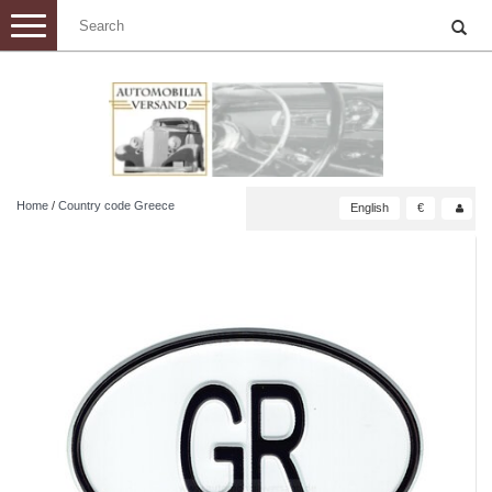
Toggle
navigation
Home
/
Country code Greece
English
€