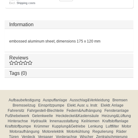
Excl.
Shipping costs
Information
embossed aluminum sheet, dimensions 175 x 120 mm
Reviews
Tags (0)
Aufbaubefestigung
Auspuffanlage
Ausschlag&Verkleidung
Bremsen
Bremsseilzug
Einspritzpumpe
Elekt. Ausr. u. Instr.
Elektr. Anlage
Fahrersitz
Fahrgestell-Blechteile
Federn&Aufhängung
Fensteranlage
Fußhebelwerk
Gelenkwelle
Heckdeckel&Kastensäule
Heizung&Lüftung
Hinterachse
Hydraulik
Innenausstattung
Keilriemen
Kraftstoffanlage
Kraftstoffpumpe
Krümmer
Kupplung&Getriebe
Lenkung
Luftfilter
Motor
Motoraufhängung
Motorelektrik
Motorkühlung
Regulierung
Räder
Türen
Verdeck
Vergaser
Vorderachse
Wischer
Zentralschmierung