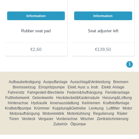
Information
Information
Rubber seat pad
Seat adjuster left
€2,60
€139,50
1
Aufbaubefestigung
Auspuffanlage
Ausschlag&Verkleidung
Bremsen
Bremsseilzug
Einspritzpumpe
Elekt. Ausr. u. Instr.
Elektr. Anlage
Fahrersitz
Fahrgestell-Blechteile
Federn&Aufhängung
Fensteranlage
Fußhebelwerk
Gelenkwelle
Heckdeckel&Kastensäule
Heizung&Lüftung
Hinterachse
Hydraulik
Innenausstattung
Keilriemen
Kraftstoffanlage
Kraftstoffpumpe
Krümmer
Kupplung&Getriebe
Lenkung
Luftfilter
Motor
Motoraufhängung
Motorelektrik
Motorkühlung
Regulierung
Räder
Türen
Verdeck
Vergaser
Vorderachse
Wischer
Zentralschmierung
Zubehör
Ölpumpe