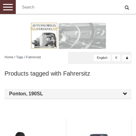
Toggle
navigation
Home
/
Tags
/
Fahrersitz
English
€
Products tagged with Fahrersitz
Ponton, 190SL