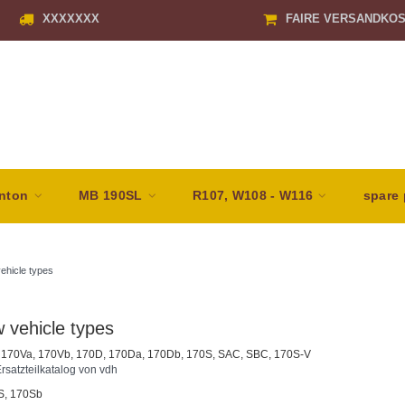
XXXXXXX
FAIRE VERSANDKO
nton
MB 190SL
R107, W108 - W116
spare 
ehicle types
 vehicle types
 170Va, 170Vb, 170D, 170Da, 170Db, 170S, SAC, SBC, 170S-V
rsatzteilkatalog von vdh
S, 170Sb