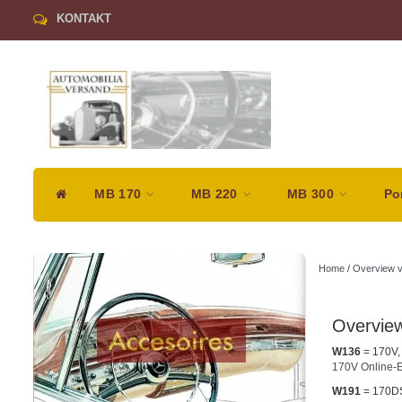
KONTAKT
MB 170
MB 220
MB 300
Po
Home
/
Overview v
Overview
W136
= 170V,
170V Online-E
W191
= 170D