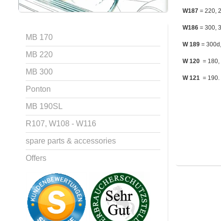
W187
= 220, 
W186
= 300, 
MB 170
W 189
= 300d
MB 220
W 120
= 180,
MB 300
W 121
= 190.
Ponton
MB 190SL
R107, W108 - W116
spare parts & accessories
Offers