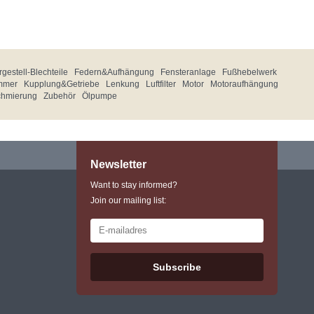
gestell-Blechteile
Federn&Aufhängung
Fensteranlage
Fußhebelwerk
mmer
Kupplung&Getriebe
Lenkung
Luftfilter
Motor
Motoraufhängung
chmierung
Zubehör
Ölpumpe
Newsletter
Want to stay informed?
Join our mailing list:
Subscribe