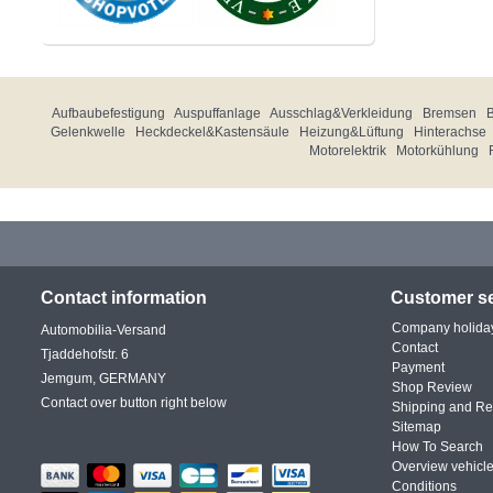
Aufbaubefestigung
Auspuffanlage
Ausschlag&Verkleidung
Bremsen
Gelenkwelle
Heckdeckel&Kastensäule
Heizung&Lüftung
Hinterachse
Motorelektrik
Motorkühlung
Contact information
Customer se
Company holida
Automobilia-Versand
Contact
Tjaddehofstr. 6
Payment
Jemgum, GERMANY
Shop Review
Contact over button right below
Shipping and Re
Sitemap
How To Search
Overview vehicle
Conditions