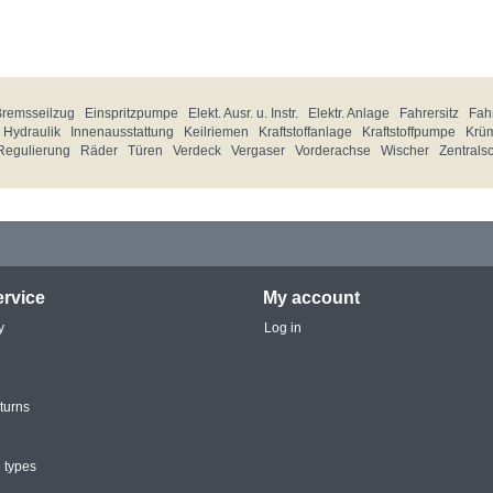
Bremsseilzug
Einspritzpumpe
Elekt. Ausr. u. Instr.
Elektr. Anlage
Fahrersitz
Fahr
Hydraulik
Innenausstattung
Keilriemen
Kraftstoffanlage
Kraftstoffpumpe
Krü
Regulierung
Räder
Türen
Verdeck
Vergaser
Vorderachse
Wischer
Zentrals
rvice
My account
y
Log in
turns
 types