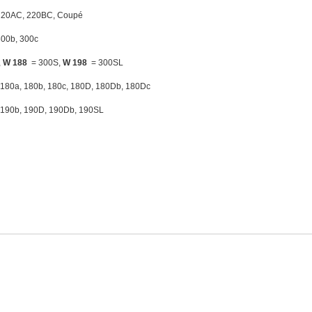
220AC, 220BC, Coupé
300b, 300c
,
W 188
= 300S,
W 198
= 300SL
 180a, 180b, 180c, 180D, 180Db, 180Dc
 190b, 190D, 190Db, 190SL