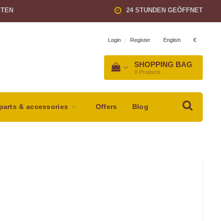
STEN
24 STUNDEN GEÖFFNET
English
€
Login
|
Register
SHOPPING BAG
0
Products
parts & accessories
Offers
Blog