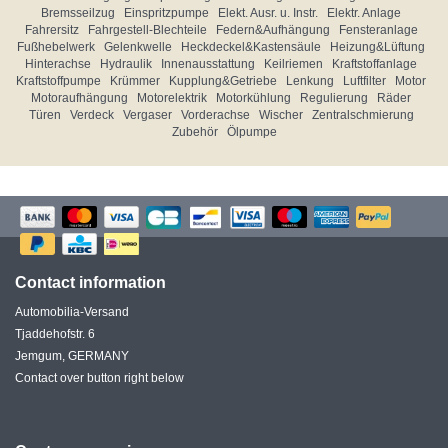
Bremsseilzug
Einspritzpumpe
Elekt. Ausr. u. Instr.
Elektr. Anlage
Fahrersitz
Fahrgestell-Blechteile
Federn&Aufhängung
Fensteranlage
Fußhebelwerk
Gelenkwelle
Heckdeckel&Kastensäule
Heizung&Lüftung
Hinterachse
Hydraulik
Innenausstattung
Keilriemen
Kraftstoffanlage
Kraftstoffpumpe
Krümmer
Kupplung&Getriebe
Lenkung
Luftfilter
Motor
Motoraufhängung
Motorelektrik
Motorkühlung
Regulierung
Räder
Türen
Verdeck
Vergaser
Vorderachse
Wischer
Zentralschmierung
Zubehör
Ölpumpe
Contact information
Automobilia-Versand
Tjaddehofstr. 6
Jemgum, GERMANY
Contact over button right below