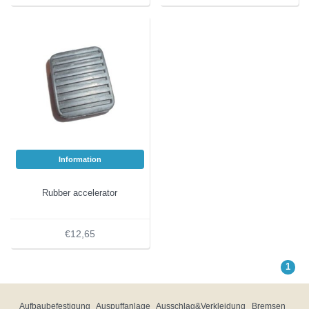
Information
Rubber accelerator
€12,65
1
Aufbaubefestigung
Auspuffanlage
Ausschlag&Verkleidung
Bremsen