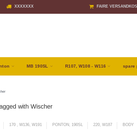
XXXXXXX
FAIRE VERSANDKO
nton
MB 190SL
R107, W108 - W116
spare 
cher
tagged with Wischer
170 , W136, W191
PONTON, 190SL
220, W187
BODY