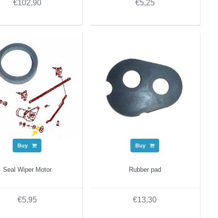
€102,90
€5,25
Buy
Buy
Seal Wiper Motor
Rubber pad
€5,95
€13,30