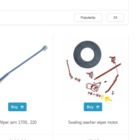
Popularity
24
Buy
Buy
Wiper arm 170S, 220
Sealing washer wiper motor