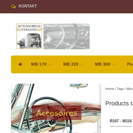
KONTAKT
MB 170
MB 220
MB 300
Po
Home
/
Tags
/
Wis
Products 
R107 - W116