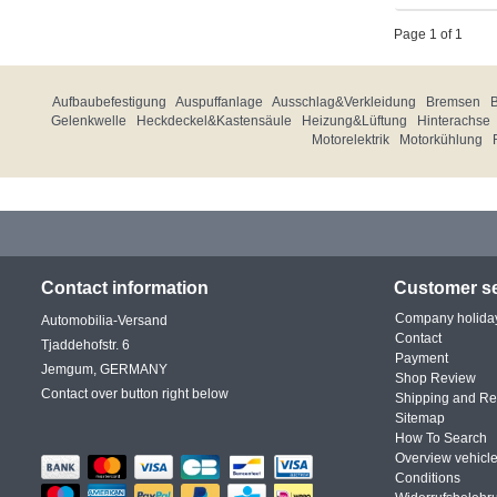
Page 1 of 1
Aufbaubefestigung
Auspuffanlage
Ausschlag&Verkleidung
Bremsen
Gelenkwelle
Heckdeckel&Kastensäule
Heizung&Lüftung
Hinterachse
Motorelektrik
Motorkühlung
Contact information
Customer se
Company holida
Automobilia-Versand
Contact
Tjaddehofstr. 6
Payment
Jemgum, GERMANY
Shop Review
Contact over button right below
Shipping and Re
Sitemap
How To Search
Overview vehicle
Conditions