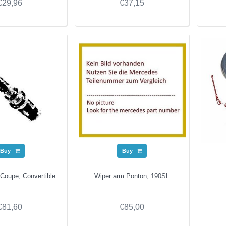
€29,96
€37,15
Buy
Buy
 Coupe, Convertible
Wiper arm Ponton, 190SL
€81,60
€85,00