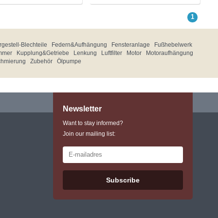
1
gestell-Blechteile
Federn&Aufhängung
Fensteranlage
Fußhebelwerk
mmer
Kupplung&Getriebe
Lenkung
Luftfilter
Motor
Motoraufhängung
chmierung
Zubehör
Ölpumpe
Newsletter
Want to stay informed?
Join our mailing list:
Subscribe