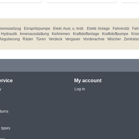
Bremsseilzug
Einspritzpumpe
Elekt. Ausr. u. Instr.
Elektr. Anlage
Fahrersitz
Fahr
Hydraulik
Innenausstattung
Keilriemen
Kraftstoffanlage
Kraftstoffpumpe
Krü
Regulierung
Räder
Türen
Verdeck
Vergaser
Vorderachse
Wischer
Zentrals
rvice
My account
y
Log in
turns
 types