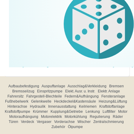
Aufbaubefestigung
Auspuffanlage
Ausschlag&Verkleidung
Bremsen
Bremsseilzug
Einspritzpumpe
Elekt. Ausr. u. Instr.
Elektr. Anlage
Fahrersitz
Fahrgestell-Blechteile
Federn&Aufhängung
Fensteranlage
Fußhebelwerk
Gelenkwelle
Heckdeckel&Kastensäule
Heizung&Lüftung
Hinterachse
Hydraulik
Innenausstattung
Keilriemen
Kraftstoffanlage
Kraftstoffpumpe
Krümmer
Kupplung&Getriebe
Lenkung
Luftfilter
Motor
Motoraufhängung
Motorelektrik
Motorkühlung
Regulierung
Räder
Türen
Verdeck
Vergaser
Vorderachse
Wischer
Zentralschmierung
Zubehör
Ölpumpe