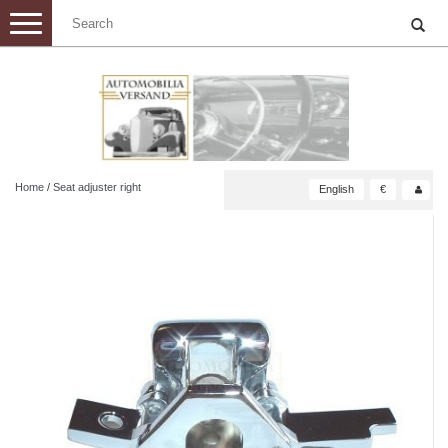
Toggle
navigation
Home
/
Seat adjuster right
English
€