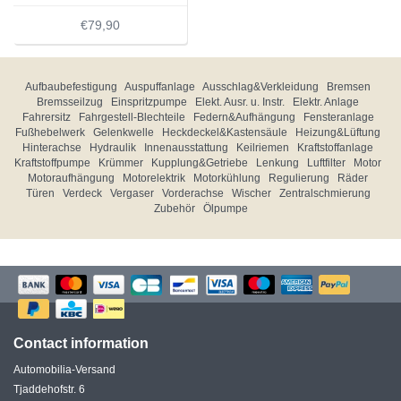
€79,90
Aufbaubefestigung
Auspuffanlage
Ausschlag&Verkleidung
Bremsen
Bremsseilzug
Einspritzpumpe
Elekt. Ausr. u. Instr.
Elektr. Anlage
Fahrersitz
Fahrgestell-Blechteile
Federn&Aufhängung
Fensteranlage
Fußhebelwerk
Gelenkwelle
Heckdeckel&Kastensäule
Heizung&Lüftung
Hinterachse
Hydraulik
Innenausstattung
Keilriemen
Kraftstoffanlage
Kraftstoffpumpe
Krümmer
Kupplung&Getriebe
Lenkung
Luftfilter
Motor
Motoraufhängung
Motorelektrik
Motorkühlung
Regulierung
Räder
Türen
Verdeck
Vergaser
Vorderachse
Wischer
Zentralschmierung
Zubehör
Ölpumpe
Contact information
Automobilia-Versand
Tjaddehofstr. 6