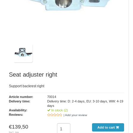
Seat adjuster right
Support backrest right
Article number:
70014
Delivery time:
Delivery time: D: 2-4 days, EU: 3-10 days, WW: 4-19
days
Availability:
In stock (2)
Reviews:
| Add your review
€139,50
Add to cart
Incl. tax