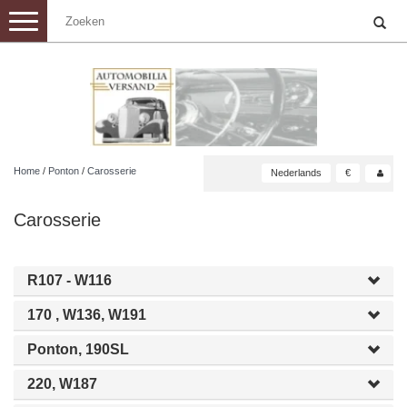
Toggle
navigation
Home
/
Ponton
/
Carosserie
Nederlands
€
Carosserie
R107 - W116
170 , W136, W191
Ponton, 190SL
220, W187