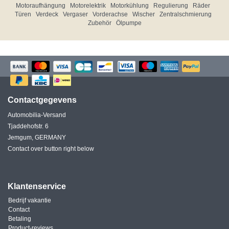
Motoraufhängung
Motorelektrik
Motorkühlung
Regulierung
Räder
Türen
Verdeck
Vergaser
Vorderachse
Wischer
Zentralschmierung
Zubehör
Ölpumpe
Contactgegevens
Automobilia-Versand
Tjaddehofstr. 6
Jemgum, GERMANY
Contact over button right below
Klantenservice
Bedrijf vakantie
Contact
Betaling
Product-reviews