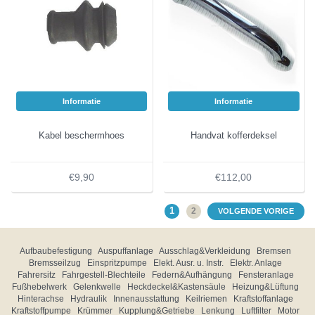
Informatie
Informatie
Kabel beschermhoes
Handvat kofferdeksel
€9,90
€112,00
1
2
VOLGENDE VORIGE
Aufbaubefestigung
Auspuffanlage
Ausschlag&Verkleidung
Bremsen
Bremsseilzug
Einspritzpumpe
Elekt. Ausr. u. Instr.
Elektr. Anlage
Fahrersitz
Fahrgestell-Blechteile
Federn&Aufhängung
Fensteranlage
Fußhebelwerk
Gelenkwelle
Heckdeckel&Kastensäule
Heizung&Lüftung
Hinterachse
Hydraulik
Innenausstattung
Keilriemen
Kraftstoffanlage
Kraftstoffpumpe
Krümmer
Kupplung&Getriebe
Lenkung
Luftfilter
Motor