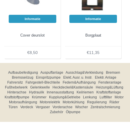
Informatie
Informatie
Cover deurslot
Borgplaat
€8,50
€11,35
Aufbaubefestigung
Auspuffanlage
Ausschlag&Verkleidung
Bremsen
Bremsseilzug
Einspritzpumpe
Elekt. Ausr. u. Instr.
Elektr. Anlage
Fahrersitz
Fahrgestell-Blechteile
Federn&Aufhängung
Fensteranlage
Fußhebelwerk
Gelenkwelle
Heckdeckel&Kastensäule
Heizung&Lüftung
Hinterachse
Hydraulik
Innenausstattung
Keilriemen
Kraftstoffanlage
Kraftstoffpumpe
Krümmer
Kupplung&Getriebe
Lenkung
Luftfilter
Motor
Motoraufhängung
Motorelektrik
Motorkühlung
Regulierung
Räder
Türen
Verdeck
Vergaser
Vorderachse
Wischer
Zentralschmierung
Zubehör
Ölpumpe