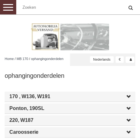
Toggle
navigation
Home
/
MB 170
/
ophangingonderdelen
Nederlands
€
ophangingonderdelen
170 , W136, W191
Ponton, 190SL
220, W187
Caroosserie