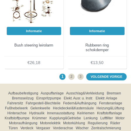
Informatie
Informatie
Bush steering leirolarm
Rubberen ring
schokdemper
€26,18
€13,50
1
2
3
VOLGENDE VORIGE
Aufbaubefestigung
Auspuffanlage
Ausschlag&Verkleidung
Bremsen
Bremsseilzug
Einspritzpumpe
Elekt. Ausr. u. Instr.
Elektr. Anlage
Fahrersitz
Fahrgestell-Blechteile
Federn&Aufhängung
Fensteranlage
Fußhebelwerk
Gelenkwelle
Heckdeckel&Kastensäule
Heizung&Lüftung
Hinterachse
Hydraulik
Innenausstattung
Keilriemen
Kraftstoffanlage
Kraftstoffpumpe
Krümmer
Kupplung&Getriebe
Lenkung
Luftfilter
Motor
Motoraufhängung
Motorelektrik
Motorkühlung
Regulierung
Räder
Türen
Verdeck
Vergaser
Vorderachse
Wischer
Zentralschmierung