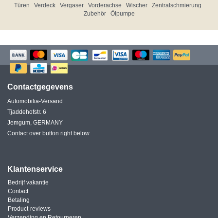
Türen
Verdeck
Vergaser
Vorderachse
Wischer
Zentralschmierung
Zubehör
Ölpumpe
Contactgegevens
Automobilia-Versand
Tjaddehofstr. 6
Jemgum, GERMANY
Contact over button right below
Klantenservice
Bedrijf vakantie
Contact
Betaling
Product-reviews
Verzending en Retourneren