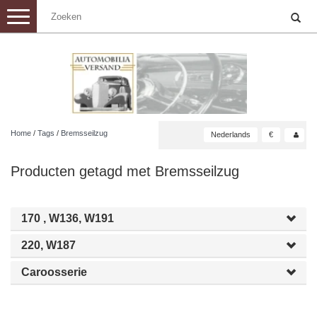
Toggle
navigation
Home
/
Tags
/
Bremsseilzug
Nederlands
€
Producten getagd met Bremsseilzug
170 , W136, W191
220, W187
Caroosserie