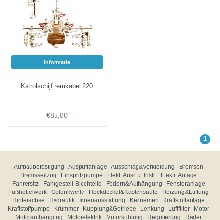
Informatie
Katrolschijf remkabel 220
€85,00
1
Aufbaubefestigung
Auspuffanlage
Ausschlag&Verkleidung
Bremsen
Bremsseilzug
Einspritzpumpe
Elekt. Ausr. u. Instr.
Elektr. Anlage
Fahrersitz
Fahrgestell-Blechteile
Federn&Aufhängung
Fensteranlage
Fußhebelwerk
Gelenkwelle
Heckdeckel&Kastensäule
Heizung&Lüftung
Hinterachse
Hydraulik
Innenausstattung
Keilriemen
Kraftstoffanlage
Kraftstoffpumpe
Krümmer
Kupplung&Getriebe
Lenkung
Luftfilter
Motor
Motoraufhängung
Motorelektrik
Motorkühlung
Regulierung
Räder