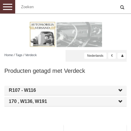
Toggle
navigation
Home
/
Tags
/
Verdeck
Nederlands
€
Producten getagd met Verdeck
R107 - W116
170 , W136, W191