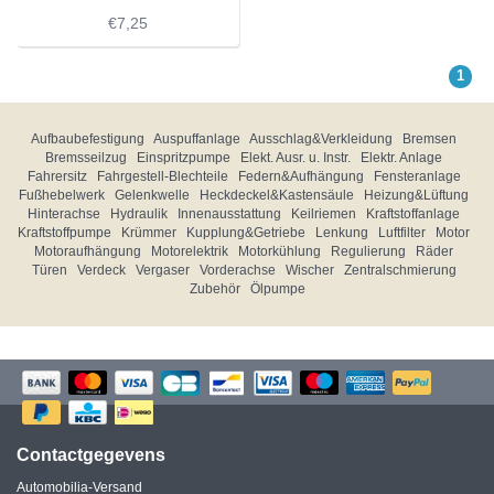
€7,25
1
Aufbaubefestigung
Auspuffanlage
Ausschlag&Verkleidung
Bremsen
Bremsseilzug
Einspritzpumpe
Elekt. Ausr. u. Instr.
Elektr. Anlage
Fahrersitz
Fahrgestell-Blechteile
Federn&Aufhängung
Fensteranlage
Fußhebelwerk
Gelenkwelle
Heckdeckel&Kastensäule
Heizung&Lüftung
Hinterachse
Hydraulik
Innenausstattung
Keilriemen
Kraftstoffanlage
Kraftstoffpumpe
Krümmer
Kupplung&Getriebe
Lenkung
Luftfilter
Motor
Motoraufhängung
Motorelektrik
Motorkühlung
Regulierung
Räder
Türen
Verdeck
Vergaser
Vorderachse
Wischer
Zentralschmierung
Zubehör
Ölpumpe
Contactgegevens
Automobilia-Versand