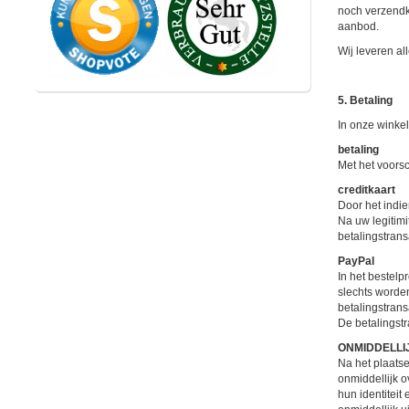
noch verzendk
aanbod.
Wij leveren al
5. Betaling
In onze winkel
betaling
Met het voorsc
creditkaart
Door het indi
Na uw legitimi
betalingstrans
PayPal
In het bestelp
slechts worden
betalingstransa
De betalingstr
ONMIDDELLIJ
Na het plaats
onmiddellijk 
hun identiteit