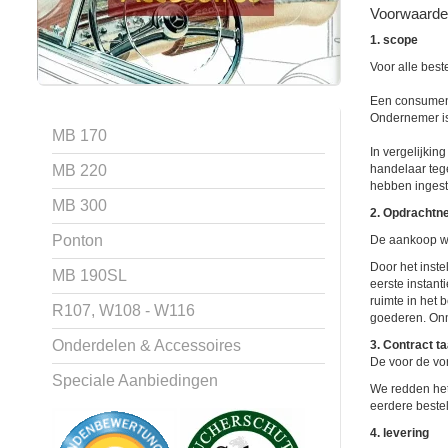
Voorwaarde
1. scope
Voor alle best
Een consument 
Ondernemer is 
MB 170
In vergelijkin
MB 220
handelaar tege
hebben inges
MB 300
2. Opdrachtn
Ponton
De aankoop wo
Door het inste
MB 190SL
eerste instan
ruimte in het 
R107, W108 - W116
goederen. Onmi
Onderdelen & Accessoires
3. Contract t
De voor de vor
Speciale Aanbiedingen
We redden het
eerdere bestell
4. levering