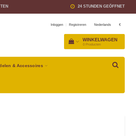
STEN
24 STUNDEN GEÖFFNET
Nederlands
€
Inloggen
|
Registreren
WINKELWAGEN
0
Producten
delen & Accessoires