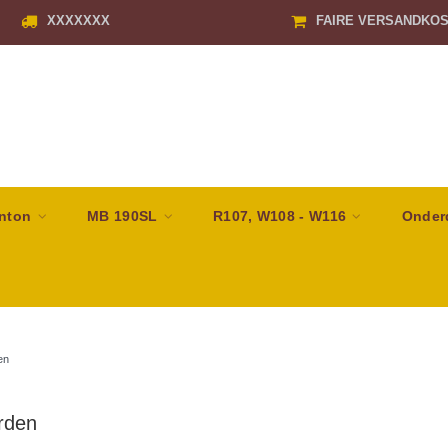
XXXXXXX
FAIRE VERSANDKO
nton
MB 190SL
R107, W108 - W116
Onder
en
rden