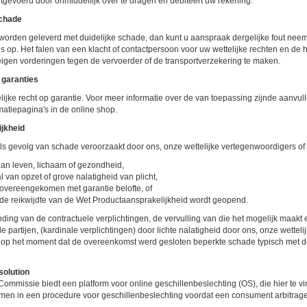
itgevoerd door onmiddellijk over te dragen en debiteert uw rekening.
schade
worden geleverd met duidelijke schade, dan kunt u aanspraak dergelijke fout neem
s op. Het falen van een klacht of contactpersoon voor uw wettelijke rechten en d
igen vorderingen tegen de vervoerder of de transportverzekering te maken.
 garanties
elijke recht op garantie. Voor meer informatie over de van toepassing zijnde aanv
matiepagina's in de online shop.
ijkheid
ls gevolg van schade veroorzaakt door ons, onze wettelijke vertegenwoordigers of
aan leven, lichaam of gezondheid,
l van opzet of grove nalatigheid van plicht,
 overeengekomen met garantie belofte, of
 de reikwijdte van de Wet Productaansprakelijkheid wordt geopend.
ing van de contractuele verplichtingen, de vervulling van die het mogelijk maakt
e partijen, (kardinale verplichtingen) door lichte nalatigheid door ons, onze wettel
 op het moment dat de overeenkomst werd gesloten beperkte schade typisch met 
solution
mmissie biedt een platform voor online geschillenbeslechting (OS), die hier te v
en in een procedure voor geschillenbeslechting voordat een consument arbitrageco