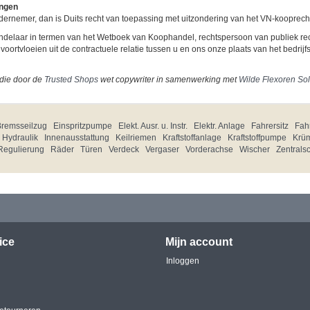
ingen
ernemer, dan is Duits recht van toepassing met uitzondering van het VN-kooprecht
ndelaar in termen van het Wetboek van Koophandel, rechtspersoon van publiek rec
 voortvloeien uit de contractuele relatie tussen u en ons onze plaats van het bedrijf
die door de
Trusted Shops
wet copywriter in samenwerking met
Wilde Flexoren So
Bremsseilzug
Einspritzpumpe
Elekt. Ausr. u. Instr.
Elektr. Anlage
Fahrersitz
Fahr
Hydraulik
Innenausstattung
Keilriemen
Kraftstoffanlage
Kraftstoffpumpe
Krü
Regulierung
Räder
Türen
Verdeck
Vergaser
Vorderachse
Wischer
Zentrals
ice
Mijn account
Inloggen