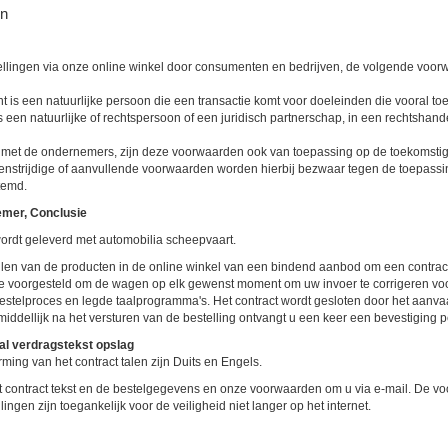
n
ellingen via onze online winkel door consumenten en bedrijven, de volgende voor
is een natuurlijke persoon die een transactie komt voor doeleinden die vooral toe 
een natuurlijke of rechtspersoon of een juridisch partnerschap, in een rechtshandel
g met de ondernemers, zijn deze voorwaarden ook van toepassing op de toekomstig
nstrijdige of aanvullende voorwaarden worden hierbij bezwaar tegen de toepassing 
temd.
emer, Conclusie
rdt geleverd met automobilia scheepvaart.
llen van de producten in de online winkel van een bindend aanbod om een contract 
tie voorgesteld om de wagen op elk gewenst moment om uw invoer te corrigeren vo
bestelproces en legde taalprogramma's. Het contract wordt gesloten door het aanva
ddellijk na het versturen van de bestelling ontvangt u een keer een bevestiging p
aal verdragstekst opslag
ming van het contract talen zijn Duits en Engels.
 contract tekst en de bestelgegevens en onze voorwaarden om u via e-mail. De v
ingen zijn toegankelijk voor de veiligheid niet langer op het internet.