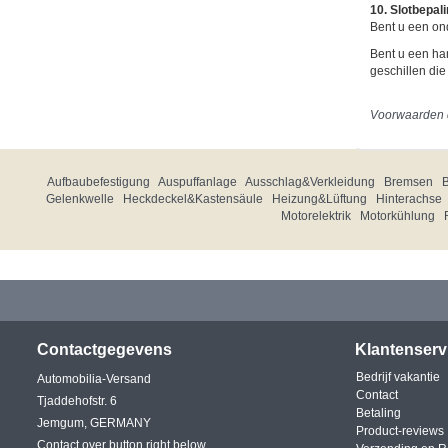
10. Slotbepal
Bent u een ond
Bent u een ha
geschillen die
Voorwaarden
Aufbaubefestigung
Auspuffanlage
Ausschlag&Verkleidung
Bremsen
Gelenkwelle
Heckdeckel&Kastensäule
Heizung&Lüftung
Hinterachse
Motorelektrik
Motorkühlung
Contactgegevens
Klantenserv
Bedrijf vakantie
Automobilia-Versand
Contact
Tjaddehofstr. 6
Betaling
Jemgum, GERMANY
Product-reviews
Contact over button right below