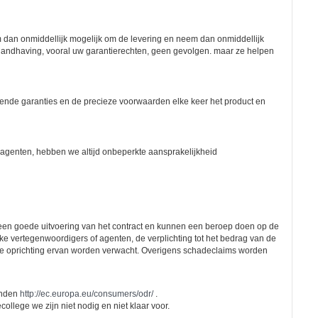
 dan onmiddellijk mogelijk om de levering en neem dan onmiddellijk
e handhaving, vooral uw garantierechten, geen gevolgen. maar ze helpen
ullende garanties en de precieze voorwaarden elke keer het product en
 agenten, hebben we altijd onbeperkte aansprakelijkheid
 een goede uitvoering van het contract en kunnen een beroep doen op de
ijke vertegenwoordigers of agenten, de verplichting tot het bedrag van de
de oprichting ervan worden verwacht. Overigens schadeclaims worden
inden
http://ec.europa.eu/consumers/odr/
.
llege we zijn niet nodig en niet klaar voor.