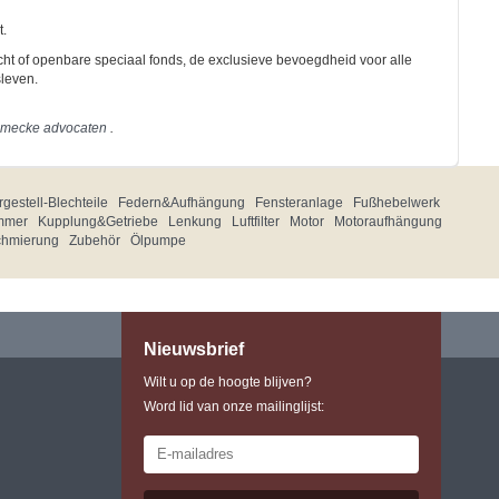
.
ht of openbare speciaal fonds, de exclusieve bevoegdheid voor alle
sleven.
lmecke advocaten
.
gestell-Blechteile
Federn&Aufhängung
Fensteranlage
Fußhebelwerk
mmer
Kupplung&Getriebe
Lenkung
Luftfilter
Motor
Motoraufhängung
chmierung
Zubehör
Ölpumpe
Nieuwsbrief
Wilt u op de hoogte blijven?
Word lid van onze mailinglijst: