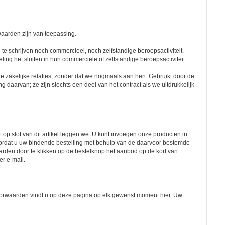
waarden zijn van toepassing.
te schrijven noch commercieel, noch zelfstandige beroepsactiviteit.
ing het sluiten in hun commerciële of zelfstandige beroepsactiviteit.
e zakelijke relaties, zonder dat we nogmaals aan hen. Gebruikt door de
daarvan; ze zijn slechts een deel van het contract als we uitdrukkelijk
op slot van dit artikel leggen we. U kunt invoegen onze producten in
ordat u uw bindende bestelling met behulp van de daarvoor bestemde
arden door te klikken op de bestelknop het aanbod op de korf van
er e-mail.
oorwaarden vindt u op deze pagina op elk gewenst moment hier. Uw