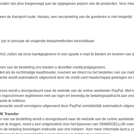
osten zijn plus toegevoegd aan de opgegeven prijzen van de producten. Voor meer
leen de transport route. Helaas, een verzameling van de goederen is niet mogelijk.
 zijn in principe de volgende betaalmethoden beschikbaar:
hot, zullen wij onze bankgegevens in een aparte e-mail te bieden en leveren van 
enen van de bestelling ons bieden u dezelfde creditcardgegevens.
teit als de rechtmatige kaarthouder, noemen we direct na het bestellen van uw credit
actie wordt automatisch uitgevoerd door de credit card maatschappij gedragen en 
roces wordt u doorgestuurd naar de website van de online aanbieder PayPal. Met h
 ingeschreven legitimeren met uw login en bevestig de betalingsopdracht aan ons.
ctie te initiëren.
ansactie wordt vervolgens uitgevoerd door PayPal onmiddellijk automatisch uitgev
K Transfer
en van uw bestelling wordt u doorgestuurd naar de website van de online aanbied
over te dragen, moet u een ontgrendeld voor het bijwonen van ONMIDDELLIJK over
 en de betaling bevestigen instructie aan ons hebben. Voor meer informatie kunt u 