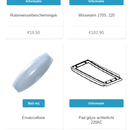
Informatie
Informatie
Ruitenwisserbeschermingskap
Wisserarm 170S, 220
€19,50
€102,90
Mail mij
Informatie
Ersatzcellone
Pad grijze achterlicht
220AC