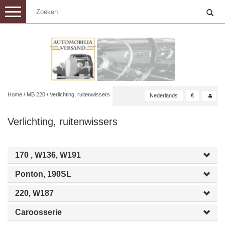
Toggle
navigation
Home
/
MB 220
/
Verlichting, ruitenwissers
Nederlands
€
Verlichting, ruitenwissers
170 , W136, W191
Ponton, 190SL
220, W187
Caroosserie