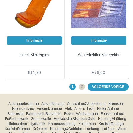
Informatie
Informatie
Insert Blinkerglas
Achterlichtlenzen rechts
€11,90
€76,60
1
2
VOLGENDE VORIGE
Aufbaubefestigung
Auspuffanlage
Ausschlag&Verkleidung
Bremsen
Bremsseilzug
Einspritzpumpe
Elekt. Ausr. u. Instr.
Elektr. Anlage
Fahrersitz
Fahrgestell-Blechteile
Federn&Aufhängung
Fensteranlage
Fußhebelwerk
Gelenkwelle
Heckdeckel&Kastensäule
Heizung&Lüftung
Hinterachse
Hydraulik
Innenausstattung
Keilriemen
Kraftstoffanlage
Kraftstoffpumpe
Krümmer
Kupplung&Getriebe
Lenkung
Luftfilter
Motor