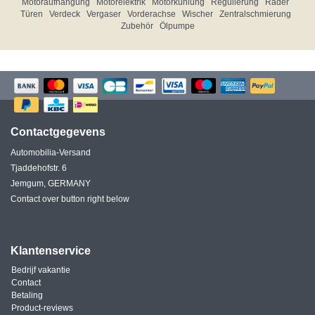
Motoraufhängung
Motorelektrik
Motorkühlung
Regulierung
Räder
Türen
Verdeck
Vergaser
Vorderachse
Wischer
Zentralschmierung
Zubehör
Ölpumpe
Contactgegevens
Automobilia-Versand
Tjaddehofstr. 6
Jemgum, GERMANY
Contact over button right below
Klantenservice
Bedrijf vakantie
Contact
Betaling
Product-reviews