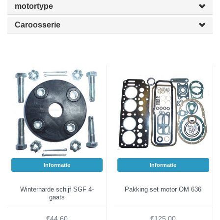
motortype
Caroosserie
Informatie
Informatie
Winterharde schijf SGF 4-
Pakking set motor OM 636
gaats
€44,60
€125,00