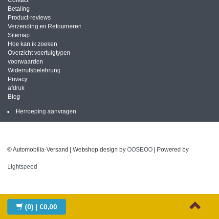
Contact
Betaling
Product-reviews
Verzending en Retourneren
Sitemap
Hoe kan ik zoeken
Overzicht voertuigtypen
voorwaarden
Widerrufsbelehrung
Privacy
afdruk
Blog
Herroeping aanvragen
© Automobilia-Versand | Webshop design by
OOSEOO
| Powered by
Lightspeed
(0)
| €0,00