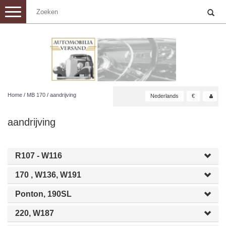
Toggle
navigation
Home
/
MB 170
/
aandrijving
Nederlands
€
aandrijving
R107 - W116
170 , W136, W191
Ponton, 190SL
220, W187