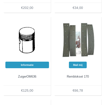
€202,00
€34,00
Informatie
Mail mij
ZuigerOM636
Remblokset 170
€125,00
€66,78