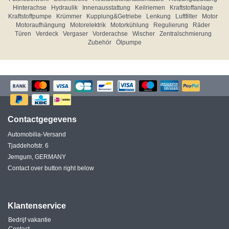
Hinterachse
Hydraulik
Innenausstattung
Keilriemen
Kraftstoffanlage
Kraftstoffpumpe
Krümmer
Kupplung&Getriebe
Lenkung
Luftfilter
Motor
Motoraufhängung
Motorelektrik
Motorkühlung
Regulierung
Räder
Türen
Verdeck
Vergaser
Vorderachse
Wischer
Zentralschmierung
Zubehör
Ölpumpe
Contactgegevens
Automobilia-Versand
Tjaddehofstr. 6
Jemgum, GERMANY
Contact over button right below
Klantenservice
Bedrijf vakantie