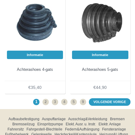
Informatie
Informatie
Achterashoes 4-gats
Achterashoes 5-gats
€35,40
€44,90
1
2
3
4
5
9
VOLGENDE VORIGE
Aufbaubefestigung
Auspuffanlage
Ausschlag&Verkleidung
Bremsen
Bremsseilzug
Einspritzpumpe
Elekt. Ausr. u. Instr.
Elektr. Anlage
Fahrersitz
Fahrgestell-Blechteile
Federn&Aufhängung
Fensteranlage
Fußhebelwerk
Gelenkwelle
Heckdeckel&Kastensäule
Heizung&Lüftung