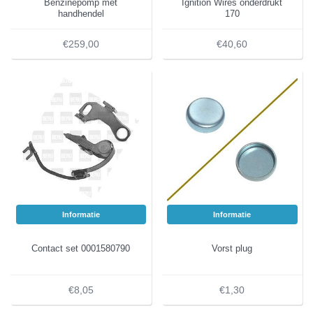
Benzinepomp met
Ignition Wires onderdrukt
handhendel
170
€259,00
€40,60
Informatie
Informatie
Contact set 0001580790
Vorst plug
€8,05
€1,30