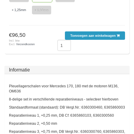
+ 1,25mm
+ 1,50mm
€96,50
Toevoegen aan winkelwagen
Incl. btw
Excl.
Verzendkosten
Informatie
Pleuellagerschalen voor Mercedes 170, 180 met de motoren M136,
OM636
8-delige set in verschillende reparatieniveaus - selecteer hierboven
Standaardformaat (standaard): DB Vergl.Nr.: 6360300460, 6365860003
Reparatieniveau 1, +0,25 mm, DB Cf: 6365860103, 6360300560
Reparatieniveau 2, +0,50 mm
Reparatieniveau 3, +0,75 mm, DB Vergl.Nr.: 6360300760, 6365860303,