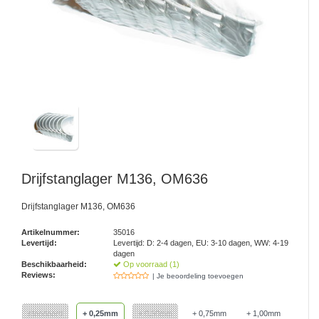
Drijfstanglager M136, OM636
Drijfstanglager M136, OM636
Artikelnummer:
35016
Levertijd:
Levertijd: D: 2-4 dagen, EU: 3-10 dagen, WW: 4-19
dagen
Beschikbaarheid:
Op voorraad (1)
Reviews:
| Je beoordeling toevoegen
standaard
+ 0,25mm
+ 0,50mm
+ 0,75mm
+ 1,00mm