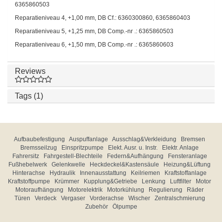
6365860503
Reparatieniveau 4, +1,00 mm, DB Cf.: 6360300860, 6365860403
Reparatieniveau 5, +1,25 mm, DB Comp.-nr .: 6365860503
Reparatieniveau 6, +1,50 mm, DB Comp.-nr .: 6365860603
Reviews
Tags (1)
Aufbaubefestigung
Auspuffanlage
Ausschlag&Verkleidung
Bremsen
Bremsseilzug
Einspritzpumpe
Elekt. Ausr. u. Instr.
Elektr. Anlage
Fahrersitz
Fahrgestell-Blechteile
Federn&Aufhängung
Fensteranlage
Fußhebelwerk
Gelenkwelle
Heckdeckel&Kastensäule
Heizung&Lüftung
Hinterachse
Hydraulik
Innenausstattung
Keilriemen
Kraftstoffanlage
Kraftstoffpumpe
Krümmer
Kupplung&Getriebe
Lenkung
Luftfilter
Motor
Motoraufhängung
Motorelektrik
Motorkühlung
Regulierung
Räder
Türen
Verdeck
Vergaser
Vorderachse
Wischer
Zentralschmierung
Zubehör
Ölpumpe