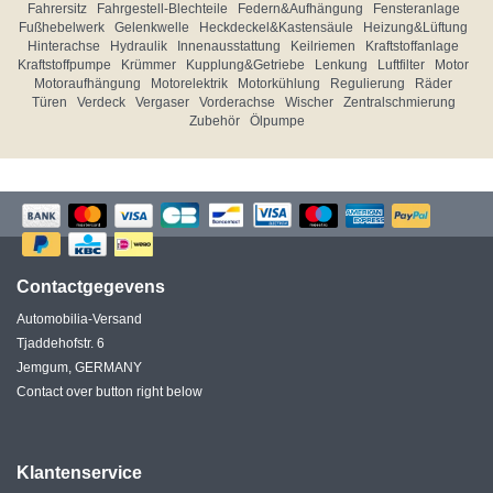
Fahrersitz
Fahrgestell-Blechteile
Federn&Aufhängung
Fensteranlage
Fußhebelwerk
Gelenkwelle
Heckdeckel&Kastensäule
Heizung&Lüftung
Hinterachse
Hydraulik
Innenausstattung
Keilriemen
Kraftstoffanlage
Kraftstoffpumpe
Krümmer
Kupplung&Getriebe
Lenkung
Luftfilter
Motor
Motoraufhängung
Motorelektrik
Motorkühlung
Regulierung
Räder
Türen
Verdeck
Vergaser
Vorderachse
Wischer
Zentralschmierung
Zubehör
Ölpumpe
Contactgegevens
Automobilia-Versand
Tjaddehofstr. 6
Jemgum, GERMANY
Contact over button right below
Klantenservice