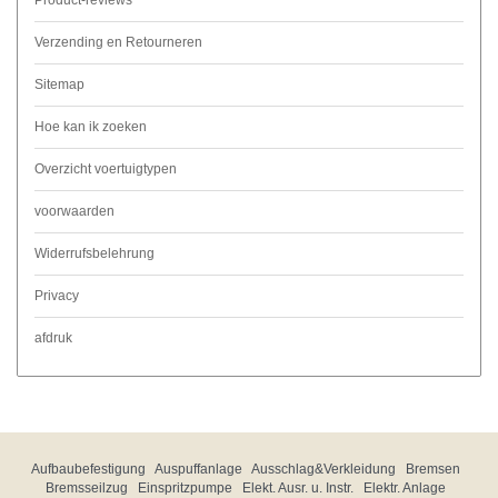
Product-reviews
Verzending en Retourneren
Sitemap
Hoe kan ik zoeken
Overzicht voertuigtypen
voorwaarden
Widerrufsbelehrung
Privacy
afdruk
Aufbaubefestigung
Auspuffanlage
Ausschlag&Verkleidung
Bremsen
Bremsseilzug
Einspritzpumpe
Elekt. Ausr. u. Instr.
Elektr. Anlage