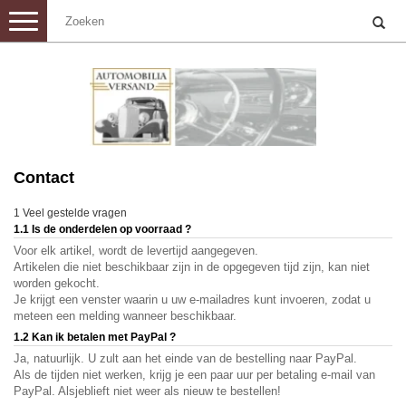
Toggle
navigation
Contact
1 Veel gestelde vragen
1.1 Is de onderdelen op voorraad ?
Voor
elk artikel
,
wordt
de levertijd
aangegeven
.
Artikelen die
niet beschikbaar zijn in
de opgegeven tijd
zijn
,
kan
niet
worden
gekocht
.
Je krijgt
een venster waarin u
uw e-mailadres
kunt invoeren
,
zodat u
meteen
een melding wanneer
beschikbaar
.
1.2 Kan ik betalen met PayPal ?
Ja, natuurlijk
.
U zult
aan het einde
van de bestelling
naar PayPal
.
Als de
tijden
niet werken,
krijg je
een paar uur per
betaling
e-mail van
PayPal.
Alsjeblieft niet
weer als nieuw
te bestellen!