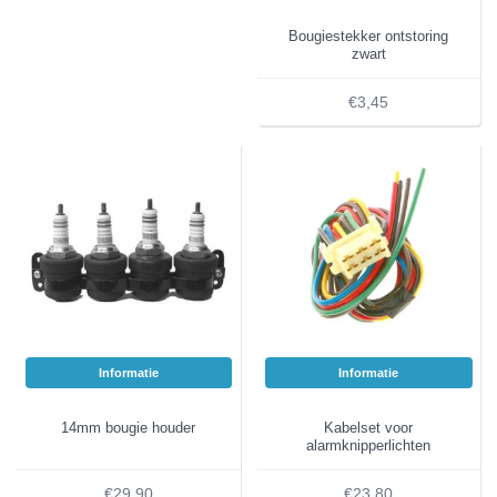
Bougiestekker ontstoring
zwart
€3,45
Informatie
Informatie
14mm bougie houder
Kabelset voor
alarmknipperlichten
€29,90
€23,80