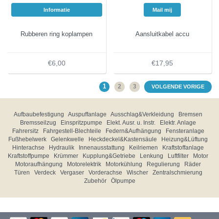
Informatie
Mail mij
Rubberen ring koplampen
Aansluitkabel accu
€6,00
€17,95
1
2
3
VOLGENDE VORIGE
Aufbaubefestigung
Auspuffanlage
Ausschlag&Verkleidung
Bremsen
Bremsseilzug
Einspritzpumpe
Elekt. Ausr. u. Instr.
Elektr. Anlage
Fahrersitz
Fahrgestell-Blechteile
Federn&Aufhängung
Fensteranlage
Fußhebelwerk
Gelenkwelle
Heckdeckel&Kastensäule
Heizung&Lüftung
Hinterachse
Hydraulik
Innenausstattung
Keilriemen
Kraftstoffanlage
Kraftstoffpumpe
Krümmer
Kupplung&Getriebe
Lenkung
Luftfilter
Motor
Motoraufhängung
Motorelektrik
Motorkühlung
Regulierung
Räder
Türen
Verdeck
Vergaser
Vorderachse
Wischer
Zentralschmierung
Zubehör
Ölpumpe