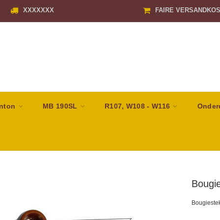
XXXXXXX
FAIRE VERSANDKO
nton
MB 190SL
R107, W108 - W116
Onder
Bougi
Bougiestek