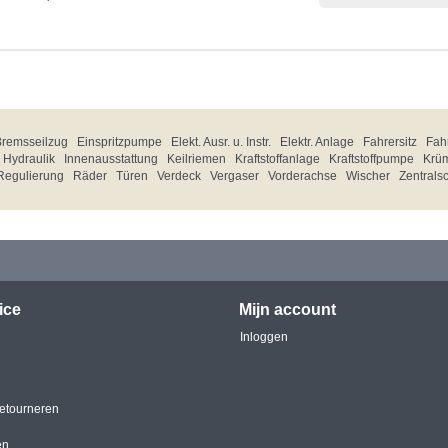
Bremsseilzug
Einspritzpumpe
Elekt. Ausr. u. Instr.
Elektr. Anlage
Fahrersitz
Fahr
Hydraulik
Innenausstattung
Keilriemen
Kraftstoffanlage
Kraftstoffpumpe
Krü
Regulierung
Räder
Türen
Verdeck
Vergaser
Vorderachse
Wischer
Zentrals
ice
Mijn account
Inloggen
etourneren
en