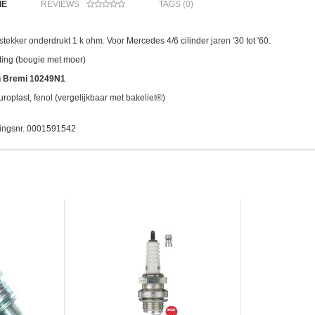
IE
REVIEWS
TAGS (0)
tekker onderdrukt 1 k ohm. Voor Mercedes 4/6 cilinder jaren '30 tot '60.
ting (bougie met moer)
n Bremi 10249N1
uroplast, fenol (vergelijkbaar met bakeliet®)
kingsnr. 0001591542