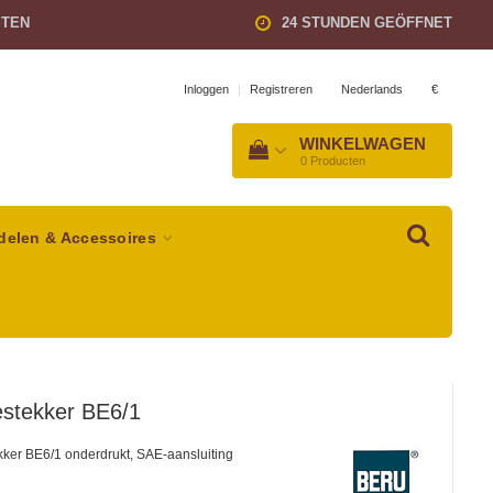
STEN
24 STUNDEN GEÖFFNET
Nederlands
€
Inloggen
|
Registreren
WINKELWAGEN
0
Producten
delen & Accessoires
estekker BE6/1
ker BE6/1 onderdrukt, SAE-aansluiting