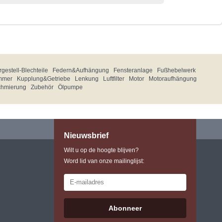
gestell-Blechteile
Federn&Aufhängung
Fensteranlage
Fußhebelwerk
mmer
Kupplung&Getriebe
Lenkung
Luftfilter
Motor
Motoraufhängung
chmierung
Zubehör
Ölpumpe
Nieuwsbrief
Wilt u op de hoogte blijven?
Word lid van onze mailinglijst:
Abonneer