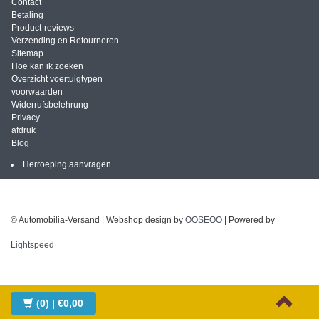
Contact
Betaling
Product-reviews
Verzending en Retourneren
Sitemap
Hoe kan ik zoeken
Overzicht voertuigtypen
voorwaarden
Widerrufsbelehrung
Privacy
afdruk
Blog
Herroeping aanvragen
© Automobilia-Versand | Webshop design by
OOSEOO
| Powered by
Lightspeed
(0)
| €0,00