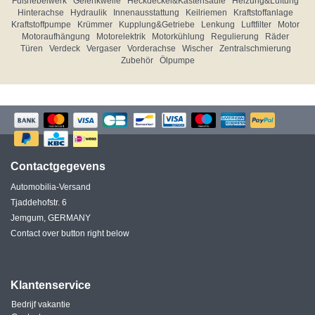
Fußhebelwerk
Gelenkwelle
Heckdeckel&Kastensäule
Heizung&Lüftung
Hinterachse
Hydraulik
Innenausstattung
Keilriemen
Kraftstoffanlage
Kraftstoffpumpe
Krümmer
Kupplung&Getriebe
Lenkung
Luftfilter
Motor
Motoraufhängung
Motorelektrik
Motorkühlung
Regulierung
Räder
Türen
Verdeck
Vergaser
Vorderachse
Wischer
Zentralschmierung
Zubehör
Ölpumpe
Contactgegevens
Automobilia-Versand
Tjaddehofstr. 6
Jemgum, GERMANY
Contact over button right below
Klantenservice
Bedrijf vakantie