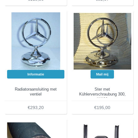
Informatie
Mail mij
Radiatoraansluiting met
Ster met
ventiel
Kühlerverschraubung 300,
W186
€293,20
€195,00