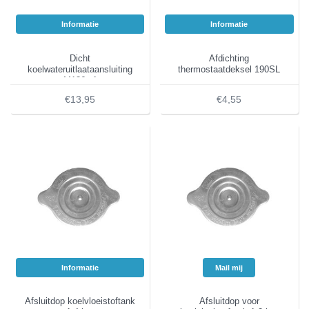
Informatie
Informatie
Dicht
Afdichting
koelwateruitlaataansluiting
thermostaatdeksel 190SL
M136 af
€13,95
€4,55
Informatie
Mail mij
Afsluitdop koelvloeistoftank
Afsluitdop voor