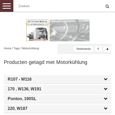
Toggle
navigation
Home
/
Tags
/
Motorkühlung
Nederlands
€
Producten getagd met Motorkühlung
R107 - W116
170 , W136, W191
Ponton, 190SL
220, W187