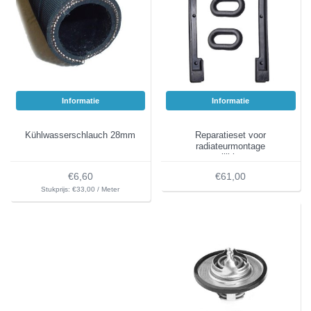
Informatie
Informatie
Kühlwasserschlauch 28mm
Reparatieset voor
radiateurmontage
vergelijkingsnr.:
1085000012
€6,60
€61,00
Stukprijs: €33,00 / Meter