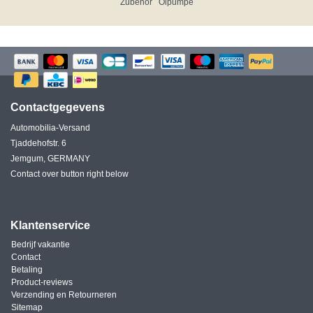
Zubehör
Ölpumpe
Contactgegevens
Automobilia-Versand
Tjaddehofstr. 6
Jemgum, GERMANY
Contact over button right below
Klantenservice
Bedrijf vakantie
Contact
Betaling
Product-reviews
Verzending en Retourneren
Sitemap