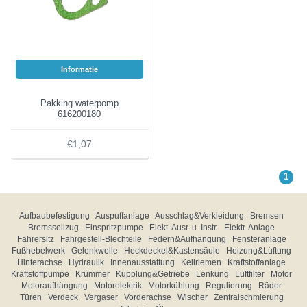
Informatie
Pakking waterpomp
616200180
€1,07
1
Aufbaubefestigung
Auspuffanlage
Ausschlag&Verkleidung
Bremsen
Bremsseilzug
Einspritzpumpe
Elekt. Ausr. u. Instr.
Elektr. Anlage
Fahrersitz
Fahrgestell-Blechteile
Federn&Aufhängung
Fensteranlage
Fußhebelwerk
Gelenkwelle
Heckdeckel&Kastensäule
Heizung&Lüftung
Hinterachse
Hydraulik
Innenausstattung
Keilriemen
Kraftstoffanlage
Kraftstoffpumpe
Krümmer
Kupplung&Getriebe
Lenkung
Luftfilter
Motor
Motoraufhängung
Motorelektrik
Motorkühlung
Regulierung
Räder
Türen
Verdeck
Vergaser
Vorderachse
Wischer
Zentralschmierung