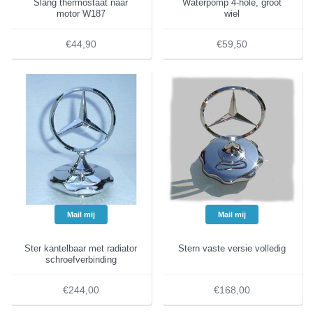
Slang thermostaat naar
Waterpomp 4-hole, groot
motor W187
wiel
€44,90
€59,50
Mail mij
Mail mij
Ster kantelbaar met radiator
Stern vaste versie volledig
schroefverbinding
€244,00
€168,00