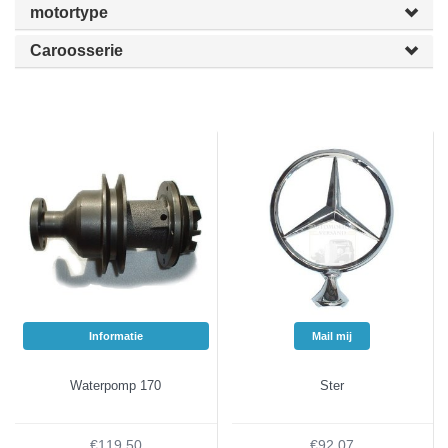
motortype
Caroosserie
Informatie
Mail mij
Waterpomp 170
Ster
€119,50
€92,07