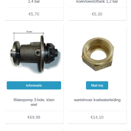
1,4 bar
koelvloeistoftank 1,2 bar
€5,70
€5,30
Informatie
Mail mij
Waterpomp 3-hole, klein
wartelmoer koelwaterleiding
wiel
€69,98
€14,10