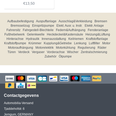
€13,50
Aufbaubefestigung
Auspuffanlage
Ausschlag&Verkleidung
Bremsen
Bremsseilzug
Einspritzpumpe
Elekt. Ausr. u. Instr.
Elektr. Anlage
Fahrersitz
Fahrgestell-Blechteile
Federn&Aufhängung
Fensteranlage
Fußhebelwerk
Gelenkwelle
Heckdeckel&Kastensäule
Heizung&Lüftung
Hinterachse
Hydraulik
Innenausstattung
Keilriemen
Kraftstoffanlage
Kraftstoffpumpe
Krümmer
Kupplung&Getriebe
Lenkung
Luftfilter
Motor
Motoraufhängung
Motorelektrik
Motorkühlung
Regulierung
Räder
Türen
Verdeck
Vergaser
Vorderachse
Wischer
Zentralschmierung
Zubehör
Ölpumpe
Contactgegevens
Automobilia-Versand
Tjaddehofstr. 6
Jemgum, GERMANY