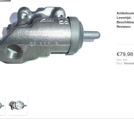
Artikelnu
Levertijd:
Beschikbaa
Reviews:
€79,98
Incl. btw
Excl.
Verzend