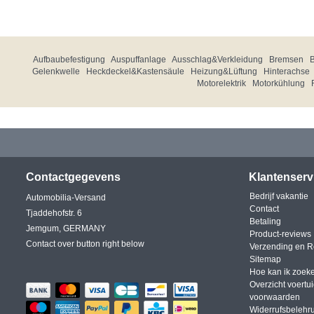
Aufbaubefestigung
Auspuffanlage
Ausschlag&Verkleidung
Bremsen
Gelenkwelle
Heckdeckel&Kastensäule
Heizung&Lüftung
Hinterachse
Motorelektrik
Motorkühlung
Contactgegevens
Klantenserv
Bedrijf vakantie
Automobilia-Versand
Contact
Tjaddehofstr. 6
Betaling
Jemgum, GERMANY
Product-reviews
Contact over button right below
Verzending en R
Sitemap
Hoe kan ik zoek
Overzicht voertu
voorwaarden
Widerrufsbelehr