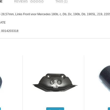
IE
REVIEWS
TAGS (1)
 28,57mm, Links Front voor Mercedes 180b, c, Db, Dc, 190b, Db, 190SL, 219, 2
n ATE
:. 0014203318