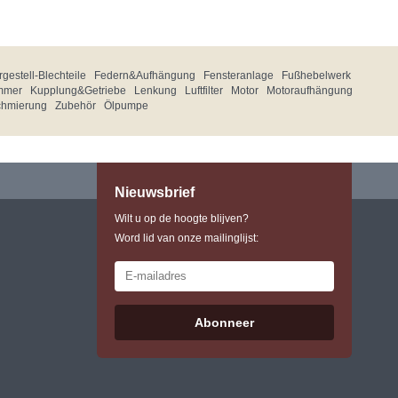
gestell-Blechteile
Federn&Aufhängung
Fensteranlage
Fußhebelwerk
mmer
Kupplung&Getriebe
Lenkung
Luftfilter
Motor
Motoraufhängung
chmierung
Zubehör
Ölpumpe
Nieuwsbrief
Wilt u op de hoogte blijven?
Word lid van onze mailinglijst:
Abonneer