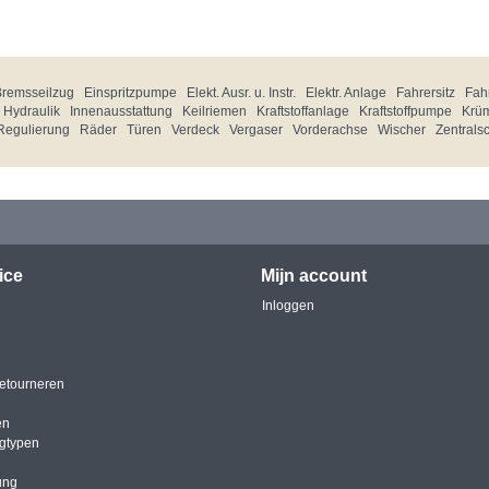
Bremsseilzug
Einspritzpumpe
Elekt. Ausr. u. Instr.
Elektr. Anlage
Fahrersitz
Fahr
Hydraulik
Innenausstattung
Keilriemen
Kraftstoffanlage
Kraftstoffpumpe
Krü
Regulierung
Räder
Türen
Verdeck
Vergaser
Vorderachse
Wischer
Zentrals
ice
Mijn account
Inloggen
etourneren
en
igtypen
ung