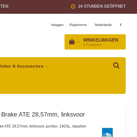
STEN
24 STUNDEN GEÖFFNET
Nederlands
€
Inloggen
|
Registreren
WINKELWAGEN
0
Producten
delen & Accessoires
 Brake ATE 28,57mm, linksvoor
e ATE 28,57mm, linksvoor, ponton, 190SL, staartvin