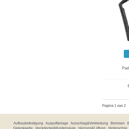
Pad 
Pagina 1 van 2
Aufbaubefestigung
Auspuffanlage
Ausschlag&Verkleidung
Bremsen
Gelenkwelle
Heckdeckel&Kastensäule
Heizung&Lüftung
Hinterachse