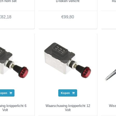
ch horn set
D-teken verlicht
Ru
€82,18
€99,80
Kopen
Kopen
ng knipperlicht 6
Waarschuwing knipperlicht 12
Wiss
Volt
Volt