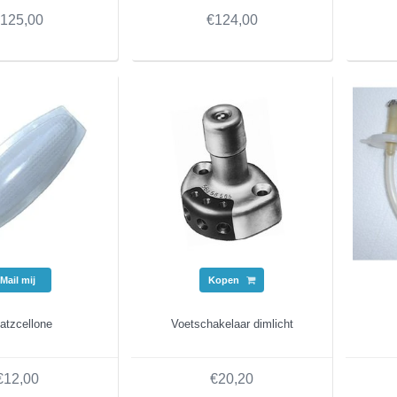
125,00
€124,00
Mail mij
Kopen
atzcellone
Voetschakelaar dimlicht
€12,00
€20,20