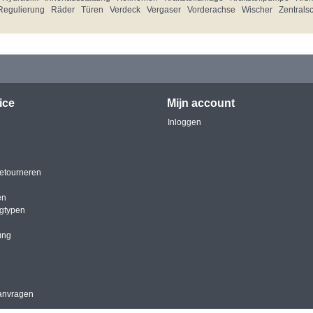
Regulierung
Räder
Türen
Verdeck
Vergaser
Vorderachse
Wischer
Zentrals
ice
Mijn account
Inloggen
etourneren
en
igtypen
ung
anvragen