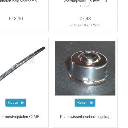
bberen balg voetpomp
Voertuigkabel 1,5 mm², 10
meter
€18,30
€7,48
Stukprijs: €0,75 / Meter
Kopen
Kopen
er roestvrijstalen CLME
Ruitenwisserbeschermingskap