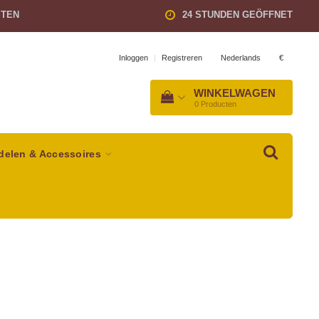
STEN
24 STUNDEN GEÖFFNET
Nederlands
€
Inloggen
|
Registreren
WINKELWAGEN
0
Producten
delen & Accessoires