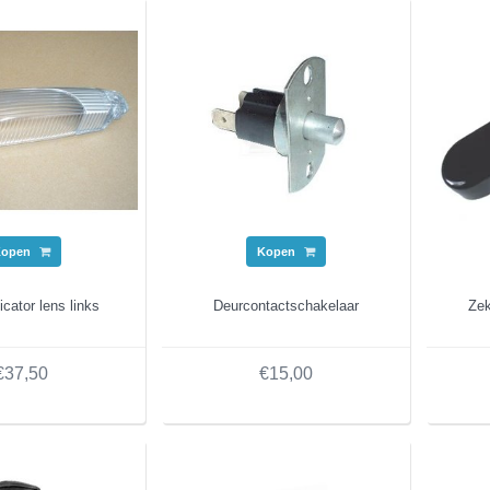
Kopen
Kopen
icator lens links
Deurcontactschakelaar
Zek
€37,50
€15,00