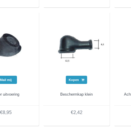
Mail mij
Kopen
r uitvoering
Beschermkap klein
Ach
€8,95
€2,42