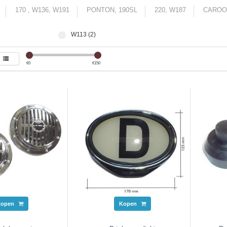
170 , W136, W191
PONTON, 190SL
220, W187
CAROO
W113 (2)
€
0
€
150
Kopen
Kopen