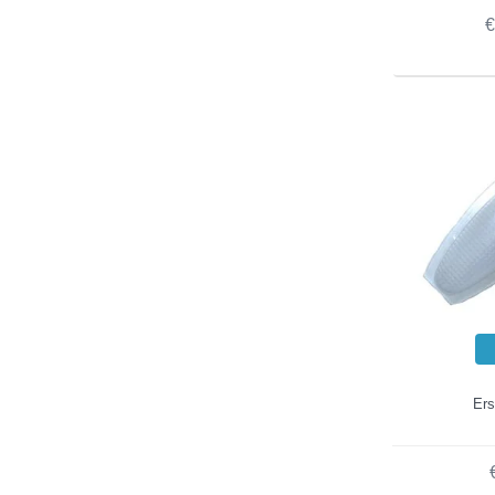
€
Ers