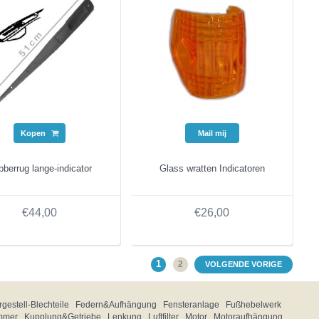
Kopen
Mail mij
berrug lange-indicator
Glass wratten Indicatoren
€44,00
€26,00
1
2
VOLGENDE VORIGE
gestell-Blechteile
Federn&Aufhängung
Fensteranlage
Fußhebelwerk
mmer
Kupplung&Getriebe
Lenkung
Luftfilter
Motor
Motoraufhängung