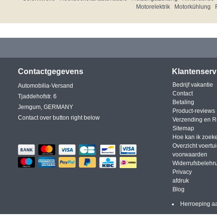
Motorelektrik
Motorkühlung
Contactgegevens
Klantenserv
Bedrijf vakantie
Automobilia-Versand
Contact
Tjaddehofstr. 6
Betaling
Jemgum, GERMANY
Product-reviews
Contact over button right below
Verzending en R
Sitemap
Hoe kan ik zoek
Overzicht voertu
voorwaarden
Widerrufsbelehr
Privacy
afdruk
Blog
Herroeping a