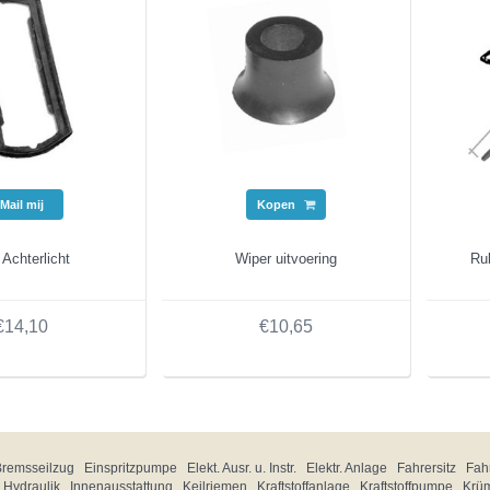
Mail mij
Kopen
Achterlicht
Wiper uitvoering
Rub
€14,10
€10,65
Bremsseilzug
Einspritzpumpe
Elekt. Ausr. u. Instr.
Elektr. Anlage
Fahrersitz
Fahr
Hydraulik
Innenausstattung
Keilriemen
Kraftstoffanlage
Kraftstoffpumpe
Krü