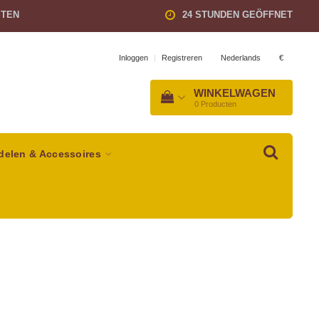
STEN
24 STUNDEN GEÖFFNET
Nederlands
€
Inloggen
|
Registreren
WINKELWAGEN
0
Producten
delen & Accessoires