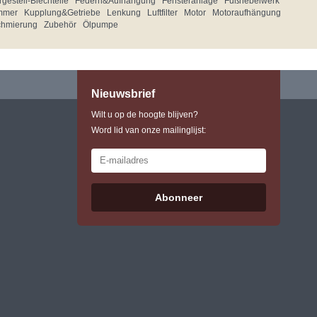
gestell-Blechteile
Federn&Aufhängung
Fensteranlage
Fußhebelwerk
mmer
Kupplung&Getriebe
Lenkung
Luftfilter
Motor
Motoraufhängung
chmierung
Zubehör
Ölpumpe
Nieuwsbrief
Wilt u op de hoogte blijven?
Word lid van onze mailinglijst:
Abonneer