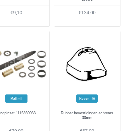
€9,10
€134,00
Mail mij
Kopen
ingpinset 1115860033
Rubber bevestigingen achteras
30mm