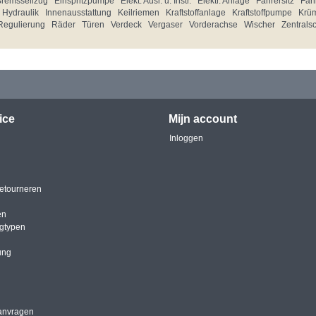
Bremsseilzug
Einspritzpumpe
Elekt. Ausr. u. Instr.
Elektr. Anlage
Fahrersitz
Fahr
Hydraulik
Innenausstattung
Keilriemen
Kraftstoffanlage
Kraftstoffpumpe
Krü
Regulierung
Räder
Türen
Verdeck
Vergaser
Vorderachse
Wischer
Zentrals
ice
Mijn account
Inloggen
etourneren
en
igtypen
ung
anvragen