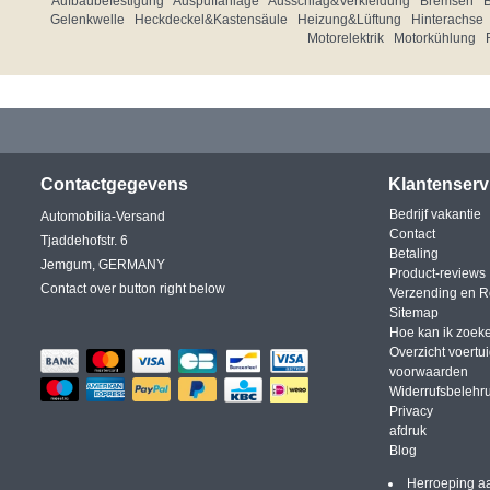
Aufbaubefestigung
Auspuffanlage
Ausschlag&Verkleidung
Bremsen
Gelenkwelle
Heckdeckel&Kastensäule
Heizung&Lüftung
Hinterachse
Motorelektrik
Motorkühlung
Contactgegevens
Klantenserv
Bedrijf vakantie
Automobilia-Versand
Contact
Tjaddehofstr. 6
Betaling
Jemgum, GERMANY
Product-reviews
Contact over button right below
Verzending en R
Sitemap
Hoe kan ik zoek
Overzicht voertu
voorwaarden
Widerrufsbelehr
Privacy
afdruk
Blog
Herroeping a