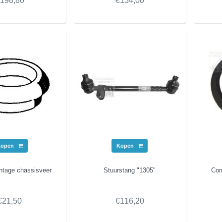
198,80
€134,00
Kopen
Kopen
ntage chassisveer
Stuurstang "1305"
Com
€21,50
€116,20