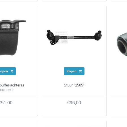
Kopen
Kopen
buffer achteras
Stuur "1505"
versterkt
€51,00
€96,00