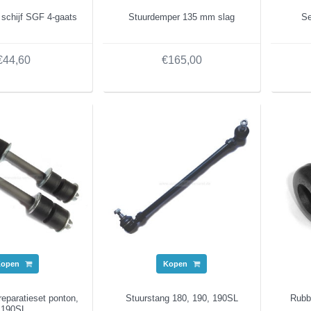
 schijf SGF 4-gaats
Stuurdemper 135 mm slag
Se
€44,60
€165,00
Kopen
Kopen
reparatieset ponton,
Stuurstang 180, 190, 190SL
Rubb
190SL