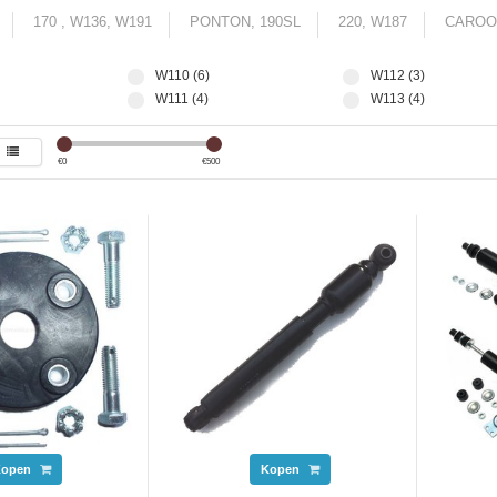
170 , W136, W191
PONTON, 190SL
220, W187
CAROO
W110 (6)
W112 (3)
W111 (4)
W113 (4)
€
0
€
500
Kopen
Kopen