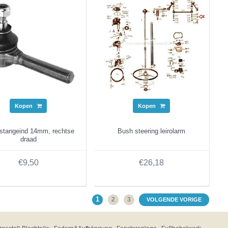
Kopen
Kopen
stangeind 14mm, rechtse
Bush steering leirolarm
draad
€9,50
€26,18
1
2
3
VOLGENDE VORIGE