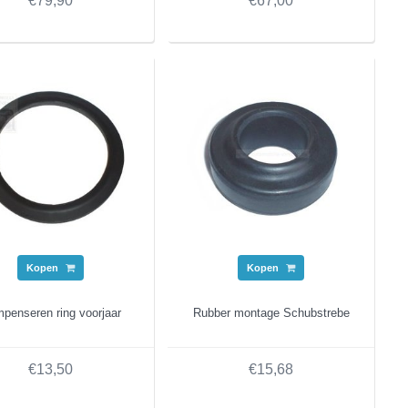
€79,90
€67,00
Kopen
Kopen
penseren ring voorjaar
Rubber montage Schubstrebe
€13,50
€15,68