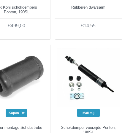
t Koni schokdempers
Rubberen dwarsarm
Ponton, 190SL
€499,00
€14,55
Kopen
Mail mij
er montage Schubstrebe
Schokdemper voorzijde Ponton,
190SL