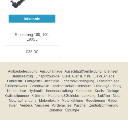
Informatie
Stuurstang 180, 190,
190SL
€38,00
Aufbaubefestigung
Auspuffanlage
Ausschlag&Verkleidung
Bremsen
Bremsseilzug
Einspritzpumpe
Elekt. Ausr. u. Instr.
Elektr. Anlage
Fahrersitz
Fahrgestell-Blechteile
Federn&Aufhängung
Fensteranlage
Fußhebelwerk
Gelenkwelle
Heckdeckel&Kastensäule
Heizung&Lüftung
Hinterachse
Hydraulik
Innenausstattung
Keilriemen
Kraftstoffanlage
Kraftstoffpumpe
Krümmer
Kupplung&Getriebe
Lenkung
Luftfilter
Motor
Motoraufhängung
Motorelektrik
Motorkühlung
Regulierung
Räder
Türen
Verdeck
Vergaser
Vorderachse
Wischer
Zentralschmierung
Zubehör
Ölpumpe