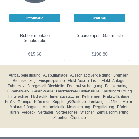
Informatie
Mail mij
Rubber montage
Stuurdemper 150mm Hub
Schubstrebe
€15,68
€198,80
Aufbaubefestigung
Auspuffanlage
Ausschlag&Verkleidung
Bremsen
Bremsseilzug
Einspritzpumpe
Elekt. Ausr. u. Instr.
Elektr. Anlage
Fahrersitz
Fahrgestell-Blechteile
Federn&Aufhängung
Fensteranlage
Fußhebelwerk
Gelenkwelle
Heckdeckel&Kastensäule
Heizung&Lüftung
Hinterachse
Hydraulik
Innenausstattung
Keilriemen
Kraftstoffanlage
Kraftstoffpumpe
Krümmer
Kupplung&Getriebe
Lenkung
Luftfilter
Motor
Motoraufhängung
Motorelektrik
Motorkühlung
Regulierung
Räder
Türen
Verdeck
Vergaser
Vorderachse
Wischer
Zentralschmierung
Zubehör
Ölpumpe