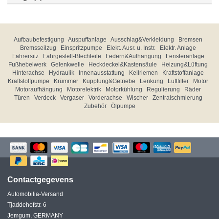
Aufbaubefestigung
Auspuffanlage
Ausschlag&Verkleidung
Bremsen
Bremsseilzug
Einspritzpumpe
Elekt. Ausr. u. Instr.
Elektr. Anlage
Fahrersitz
Fahrgestell-Blechteile
Federn&Aufhängung
Fensteranlage
Fußhebelwerk
Gelenkwelle
Heckdeckel&Kastensäule
Heizung&Lüftung
Hinterachse
Hydraulik
Innenausstattung
Keilriemen
Kraftstoffanlage
Kraftstoffpumpe
Krümmer
Kupplung&Getriebe
Lenkung
Luftfilter
Motor
Motoraufhängung
Motorelektrik
Motorkühlung
Regulierung
Räder
Türen
Verdeck
Vergaser
Vorderachse
Wischer
Zentralschmierung
Zubehör
Ölpumpe
Contactgegevens
Automobilia-Versand
Tjaddehofstr. 6
Jemgum, GERMANY