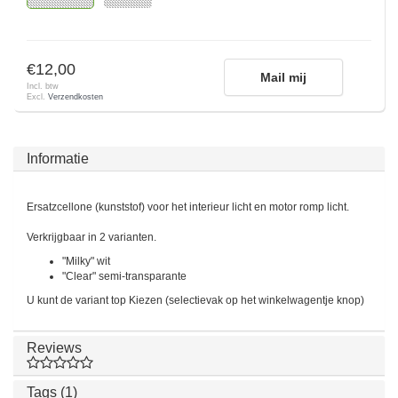
€12,00
Mail mij
Incl. btw
Excl.
Verzendkosten
Informatie
Ersatzcellone (kunststof) voor het interieur licht en motor romp licht.
Verkrijgbaar in 2 varianten.
"Milky" wit
"Clear" semi-transparante
U kunt de variant top Kiezen (selectievak op het winkelwagentje knop)
Reviews
Tags (1)