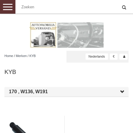
Toggle
navigation
Home
/
Merken
/
KYB
Nederlands
€
KYB
170 , W136, W191