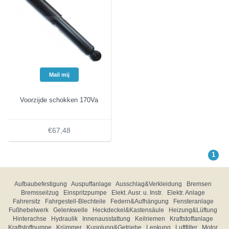
Mail mij
Voorzijde schokken 170Va
€67,48
1
Aufbaubefestigung
Auspuffanlage
Ausschlag&Verkleidung
Bremsen
Bremsseilzug
Einspritzpumpe
Elekt. Ausr. u. Instr.
Elektr. Anlage
Fahrersitz
Fahrgestell-Blechteile
Federn&Aufhängung
Fensteranlage
Fußhebelwerk
Gelenkwelle
Heckdeckel&Kastensäule
Heizung&Lüftung
Hinterachse
Hydraulik
Innenausstattung
Keilriemen
Kraftstoffanlage
Kraftstoffpumpe
Krümmer
Kupplung&Getriebe
Lenkung
Luftfilter
Motor