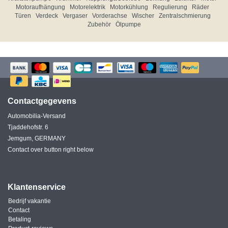
Motoraufhängung
Motorelektrik
Motorkühlung
Regulierung
Räder
Türen
Verdeck
Vergaser
Vorderachse
Wischer
Zentralschmierung
Zubehör
Ölpumpe
Contactgegevens
Automobilia-Versand
Tjaddehofstr. 6
Jemgum, GERMANY
Contact over button right below
Klantenservice
Bedrijf vakantie
Contact
Betaling