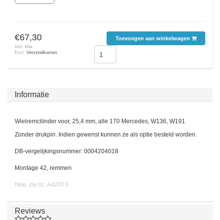
€67,30
Toevoegen aan winkelwagen
Incl. btw
Excl.
Verzendkosten
Informatie
Wielremcilinder voor, 25,4 mm, alle 170 Mercedes, W136, W191
Zonder drukpin. Indien gewenst kunnen ze als optie besteld worden.
DB-vergelijkingsnummer: 0004204018
Montage 42, remmen
Nee, zie nr.: A42073
Reviews