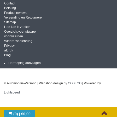
Contact
Betaling
Product-reviews
Verzending en Retourneren
Sitemap
Hoe kan ik zoeken
Overzicht voertuigtypen
voorwaarden
Widerrufsbelehrung
Privacy
afdruk
Blog
Herroeping aanvragen
© Automobilia-Versand | Webshop design by
OOSEOO
| Powered by
Lightspeed
(0)
| €0,00