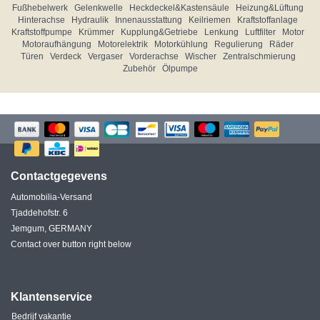
Fußhebelwerk
Gelenkwelle
Heckdeckel&Kastensäule
Heizung&Lüftung
Hinterachse
Hydraulik
Innenausstattung
Keilriemen
Kraftstoffanlage
Kraftstoffpumpe
Krümmer
Kupplung&Getriebe
Lenkung
Luftfilter
Motor
Motoraufhängung
Motorelektrik
Motorkühlung
Regulierung
Räder
Türen
Verdeck
Vergaser
Vorderachse
Wischer
Zentralschmierung
Zubehör
Ölpumpe
Contactgegevens
Automobilia-Versand
Tjaddehofstr. 6
Jemgum, GERMANY
Contact over button right below
Klantenservice
Bedrijf vakantie