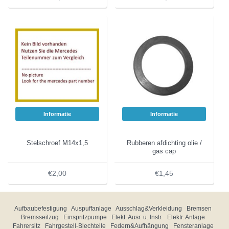
Informatie
Informatie
Stelschroef M14x1,5
Rubberen afdichting olie /
gas cap
€2,00
€1,45
Aufbaubefestigung
Auspuffanlage
Ausschlag&Verkleidung
Bremsen
Bremsseilzug
Einspritzpumpe
Elekt. Ausr. u. Instr.
Elektr. Anlage
Fahrersitz
Fahrgestell-Blechteile
Federn&Aufhängung
Fensteranlage