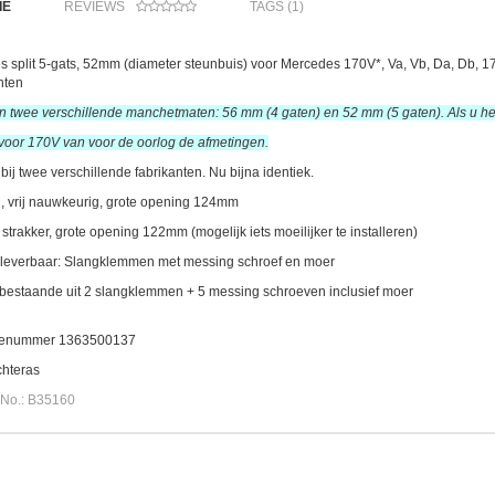
IE
REVIEWS
TAGS (1)
s split 5-gats, 52mm (diameter steunbuis) voor Mercedes 170V*, Va, Vb, Da, Db, 
nten
ijn twee verschillende manchetmaten: 56 mm (4 gaten) en 52 mm (5 gaten). Als u het
voor 170V van voor de oorlog de afmetingen.
bij twee verschillende fabrikanten. Nu bijna identiek.
, vrij nauwkeurig, grote opening 124mm
 strakker, grote opening 122mm (mogelijk iets moeilijker te installeren)
e leverbaar: Slangklemmen met messing schroef en moer
bestaande uit 2 slangklemmen + 5 messing schroeven inclusief moer
tienummer 1363500137
chteras
No.: B35160