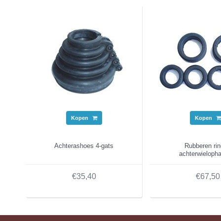
Kopen
Kopen
Achterashoes 4-gats
Rubberen ri
achterwieloph
€35,40
€67,50