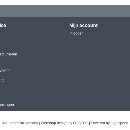
ice
Mijn account
Inloggen
etourneren
en
igtypen
ung
anvragen
© Automobilia-Versand | Webshop design by
OOSEOO
| Powered by
Lightspeed