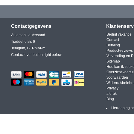
Contactgegevens
Klantenserv
Bedrijf vakantie
Automobilia-Versand
Contact
Tjaddehofstr. 6
Betaling
Jemgum, GERMANY
Product-reviews
Contact over button right below
Verzending en R
Sitemap
Hoe kan ik zoek
Overzicht voertu
voorwaarden
Widerrufsbelehr
Privacy
afdruk
Blog
Herroeping a