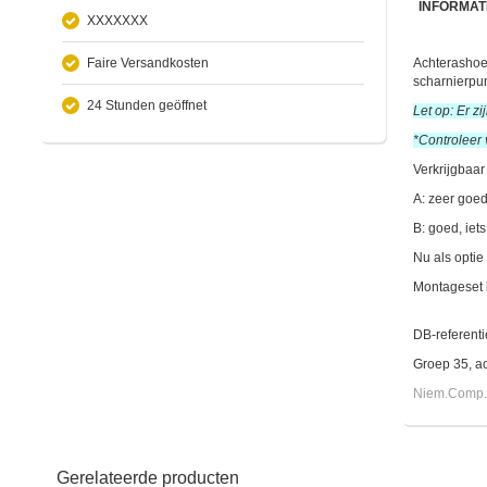
INFORMAT
XXXXXXX
Faire Versandkosten
Achterashoe
scharnierpu
24 Stunden geöffnet
Let op: Er z
*Controleer 
Verkrijgbaar 
A: zeer goed
B: goed, iets
Nu als opti
Montageset 
DB-referen
Groep 35, a
Niem.Comp.
Gerelateerde producten