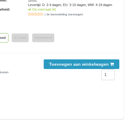
mmer:
11031
Levertijd: D: 2-4 dagen, EU: 3-10 dagen, WW: 4-19 dagen
rheid:
Op voorraad (6)
| Je beoordeling toevoegen
goed
B: Goed
Montageset
Toevoegen aan winkelwagen
kosten