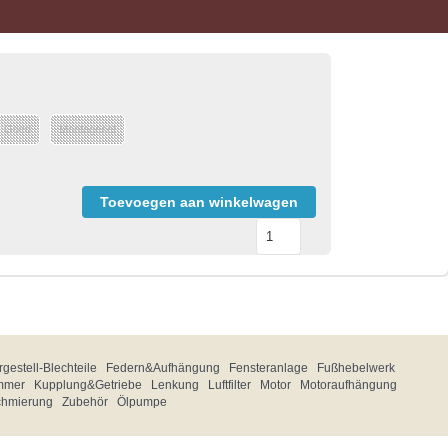
: Goed
Montageset
Toevoegen aan winkelwagen
gestell-Blechteile
Federn&Aufhängung
Fensteranlage
Fußhebelwerk
mmer
Kupplung&Getriebe
Lenkung
Luftfilter
Motor
Motoraufhängung
chmierung
Zubehör
Ölpumpe