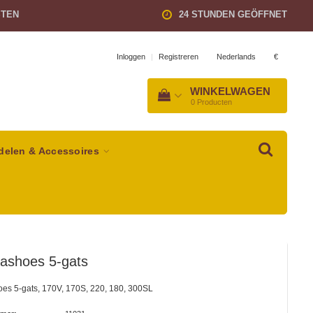
STEN
24 STUNDEN GEÖFFNET
Nederlands
€
Inloggen
|
Registreren
WINKELWAGEN
0
Producten
delen & Accessoires
rashoes 5-gats
es 5-gats, 170V, 170S, 220, 180, 300SL