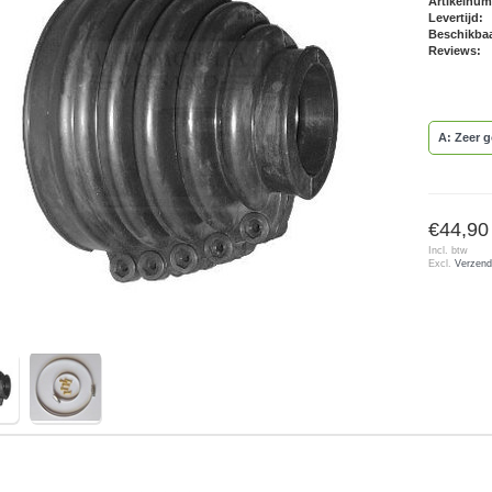
Artikelnu
Levertijd:
Beschikbaa
Reviews:
A: Zeer 
€44,90
Incl. btw
Excl.
Verzend