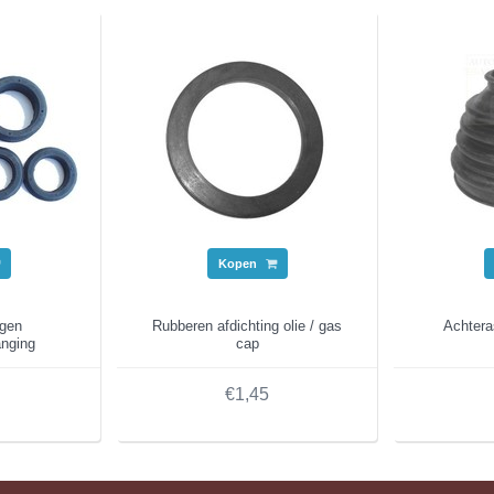
Kopen
ngen
Rubberen afdichting olie / gas
Achter
anging
cap
€1,45