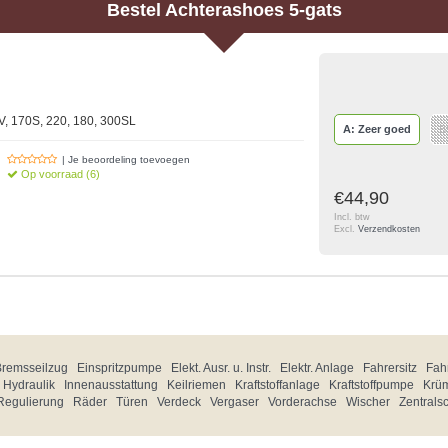
Bestel
Achterashoes 5-gats
V, 170S, 220, 180, 300SL
A: Zeer goed
B
| Je beoordeling toevoegen
Op voorraad (6)
€44,90
Incl. btw
Excl.
Verzendkosten
Bremsseilzug
Einspritzpumpe
Elekt. Ausr. u. Instr.
Elektr. Anlage
Fahrersitz
Fahr
Hydraulik
Innenausstattung
Keilriemen
Kraftstoffanlage
Kraftstoffpumpe
Krü
Regulierung
Räder
Türen
Verdeck
Vergaser
Vorderachse
Wischer
Zentrals