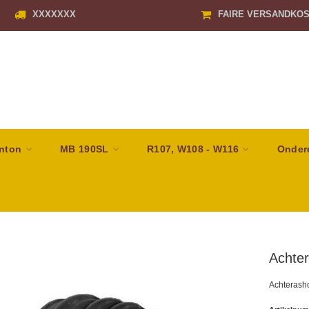
XXXXXXX
FAIRE VERSANDKO
nton
MB 190SL
R107, W108 - W116
Onder
Achte
Achterasho