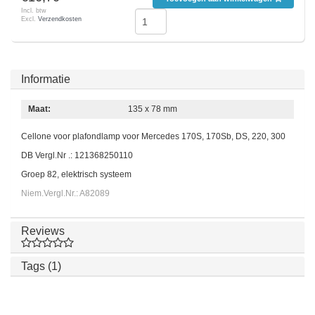
Incl. btw
Excl.
Verzendkosten
Informatie
Maat:
135 x 78 mm
Cellone voor plafondlamp voor Mercedes 170S, 170Sb, DS, 220, 300
DB Vergl.Nr .: 121368250110
Groep 82, elektrisch systeem
Niem.Vergl.Nr.: A82089
Reviews
Tags (1)