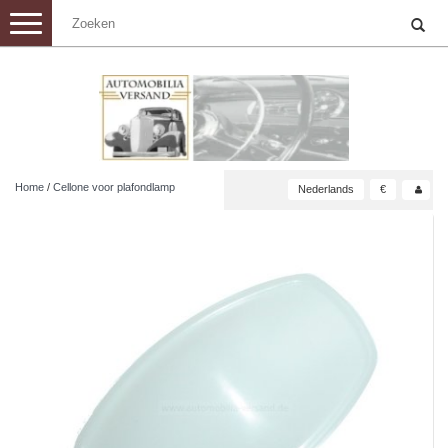
Toggle
navigation
Home
/
Cellone voor plafondlamp
Nederlands
€