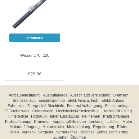
Informatie
Wisser 170, 220
€29,96
Aufbaubefestigung
Auspuffanlage
Ausschlag&Verkleidung
Bremsen
Bremsseilzug
Einspritzpumpe
Elekt. Ausr. u. Instr.
Elektr. Anlage
Fahrersitz
Fahrgestell-Blechteile
Federn&Aufhängung
Fensteranlage
Fußhebelwerk
Gelenkwelle
Heckdeckel&Kastensäule
Heizung&Lüftung
Hinterachse
Hydraulik
Innenausstattung
Keilriemen
Kraftstoffanlage
Kraftstoffpumpe
Krümmer
Kupplung&Getriebe
Lenkung
Luftfilter
Motor
Motoraufhängung
Motorelektrik
Motorkühlung
Regulierung
Räder
Türen
Verdeck
Vergaser
Vorderachse
Wischer
Zentralschmierung
Zubehör
Ölpumpe