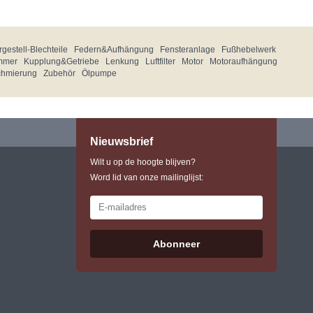
gestell-Blechteile
Federn&Aufhängung
Fensteranlage
Fußhebelwerk
mmer
Kupplung&Getriebe
Lenkung
Luftfilter
Motor
Motoraufhängung
chmierung
Zubehör
Ölpumpe
Nieuwsbrief
Wilt u op de hoogte blijven?
Word lid van onze mailinglijst:
Abonneer