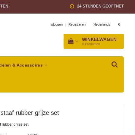
STEN
24 STUNDEN GEÖFFNET
Nederlands
€
Inloggen
|
Registreren
WINKELWAGEN
0
Producten
delen & Accessoires
staaf rubber grijze set
 rubber grijze set