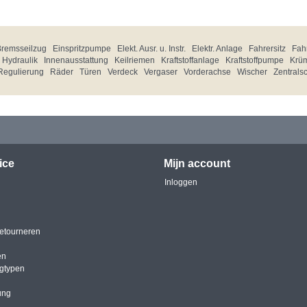
Bremsseilzug
Einspritzpumpe
Elekt. Ausr. u. Instr.
Elektr. Anlage
Fahrersitz
Fahr
Hydraulik
Innenausstattung
Keilriemen
Kraftstoffanlage
Kraftstoffpumpe
Krü
Regulierung
Räder
Türen
Verdeck
Vergaser
Vorderachse
Wischer
Zentrals
ice
Mijn account
Inloggen
etourneren
en
igtypen
ung