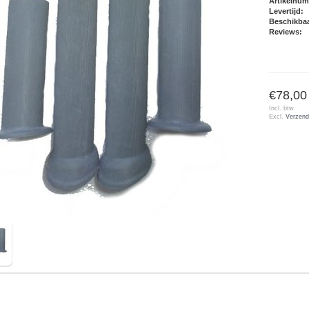
Artikelnu
Levertijd:
Beschikbaa
Reviews:
€78,00
Incl. btw
Excl.
Verzend