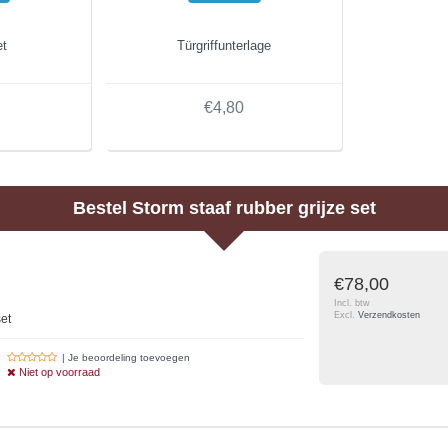
et
Türgriffunterlage
€4,80
Bestel
Storm staaf rubber grijze set
€78,00
Incl. btw
Excl.
Verzendkosten
set
| Je beoordeling toevoegen
Niet op voorraad