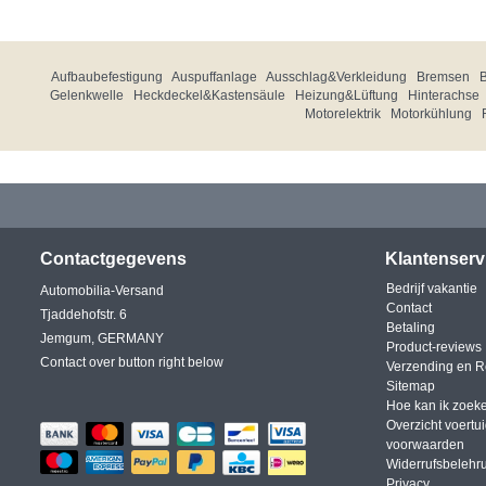
Aufbaubefestigung
Auspuffanlage
Ausschlag&Verkleidung
Bremsen
Gelenkwelle
Heckdeckel&Kastensäule
Heizung&Lüftung
Hinterachse
Motorelektrik
Motorkühlung
Contactgegevens
Klantenserv
Bedrijf vakantie
Automobilia-Versand
Contact
Tjaddehofstr. 6
Betaling
Jemgum, GERMANY
Product-reviews
Contact over button right below
Verzending en R
Sitemap
Hoe kan ik zoek
Overzicht voertu
voorwaarden
Widerrufsbelehr
Privacy