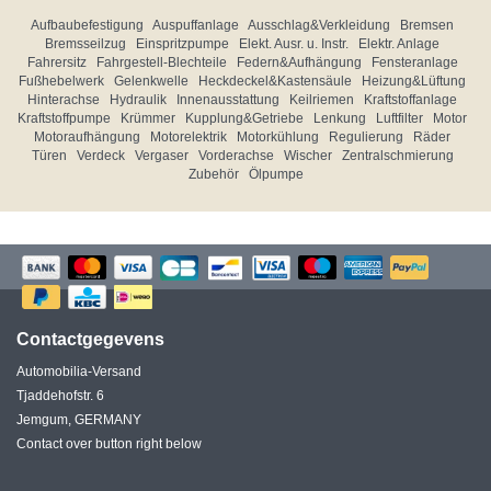
Aufbaubefestigung
Auspuffanlage
Ausschlag&Verkleidung
Bremsen
Bremsseilzug
Einspritzpumpe
Elekt. Ausr. u. Instr.
Elektr. Anlage
Fahrersitz
Fahrgestell-Blechteile
Federn&Aufhängung
Fensteranlage
Fußhebelwerk
Gelenkwelle
Heckdeckel&Kastensäule
Heizung&Lüftung
Hinterachse
Hydraulik
Innenausstattung
Keilriemen
Kraftstoffanlage
Kraftstoffpumpe
Krümmer
Kupplung&Getriebe
Lenkung
Luftfilter
Motor
Motoraufhängung
Motorelektrik
Motorkühlung
Regulierung
Räder
Türen
Verdeck
Vergaser
Vorderachse
Wischer
Zentralschmierung
Zubehör
Ölpumpe
Contactgegevens
Automobilia-Versand
Tjaddehofstr. 6
Jemgum, GERMANY
Contact over button right below