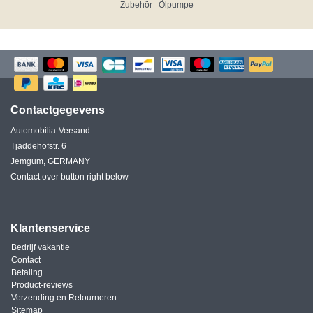
Zubehör
Ölpumpe
Contactgegevens
Automobilia-Versand
Tjaddehofstr. 6
Jemgum, GERMANY
Contact over button right below
Klantenservice
Bedrijf vakantie
Contact
Betaling
Product-reviews
Verzending en Retourneren
Sitemap