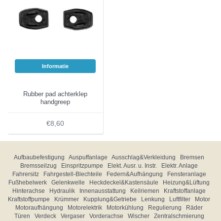
Informatie
Rubber pad achterklep
handgreep
€8,60
Aufbaubefestigung
Auspuffanlage
Ausschlag&Verkleidung
Bremsen
Bremsseilzug
Einspritzpumpe
Elekt. Ausr. u. Instr.
Elektr. Anlage
Fahrersitz
Fahrgestell-Blechteile
Federn&Aufhängung
Fensteranlage
Fußhebelwerk
Gelenkwelle
Heckdeckel&Kastensäule
Heizung&Lüftung
Hinterachse
Hydraulik
Innenausstattung
Keilriemen
Kraftstoffanlage
Kraftstoffpumpe
Krümmer
Kupplung&Getriebe
Lenkung
Luftfilter
Motor
Motoraufhängung
Motorelektrik
Motorkühlung
Regulierung
Räder
Türen
Verdeck
Vergaser
Vorderachse
Wischer
Zentralschmierung