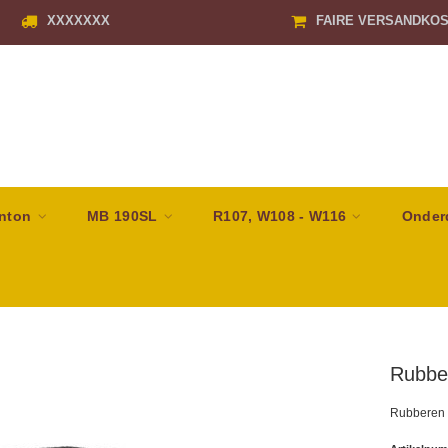
XXXXXXX
FAIRE VERSANDKO
nton
MB 190SL
R107, W108 - W116
Onder
Rubber
Rubberen r