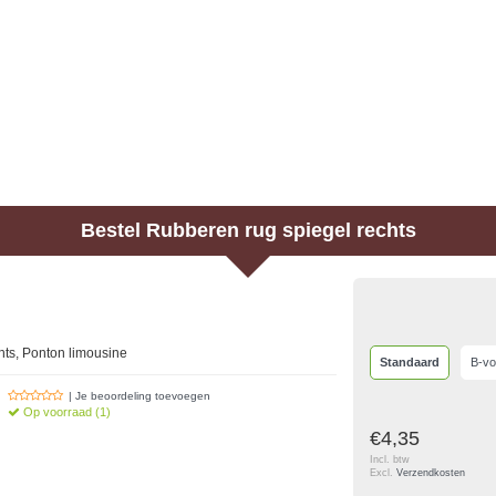
Bestel
Rubberen rug spiegel rechts
hts, Ponton limousine
Standaard
B-vo
| Je beoordeling toevoegen
Op voorraad (1)
€4,35
Incl. btw
Excl.
Verzendkosten