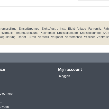
Bremsseilzug
Einspritzpumpe
Elekt. Ausr. u. Instr.
Elektr. Anlage
Fahrersitz
Fahr
Hydraulik
Innenausstattung
Keilriemen
Kraftstoffanlage
Kraftstoffpumpe
Krü
Regulierung
Räder
Türen
Verdeck
Vergaser
Vorderachse
Wischer
Zentrals
ice
Mijn account
Inloggen
etourneren
en
igtypen