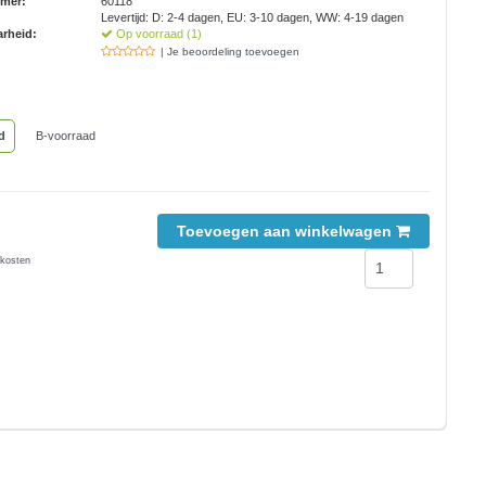
mmer:
60118
Levertijd: D: 2-4 dagen, EU: 3-10 dagen, WW: 4-19 dagen
rheid:
Op voorraad (1)
| Je beoordeling toevoegen
d
B-voorraad
Toevoegen aan winkelwagen
kosten