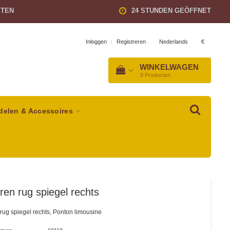
STEN
24 STUNDEN GEÖFFNET
Nederlands
€
Inloggen
|
Registreren
WINKELWAGEN
0
Producten
delen & Accessoires
en rug spiegel rechts
ug spiegel rechts, Ponton limousine