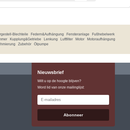
gestell-Blechteile
Federn&Aufhängung
Fensteranlage
Fußhebelwerk
mmer
Kupplung&Getriebe
Lenkung
Luftfilter
Motor
Motoraufhängung
chmierung
Zubehör
Ölpumpe
Nieuwsbrief
Wilt u op de hoogte blijven?
Word lid van onze mailinglijst:
Abonneer