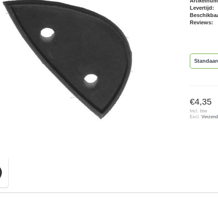
Artikelnu
Levertijd:
Beschikbaa
Reviews:
Standaar
€4,35
Incl. btw
Excl.
Verzend