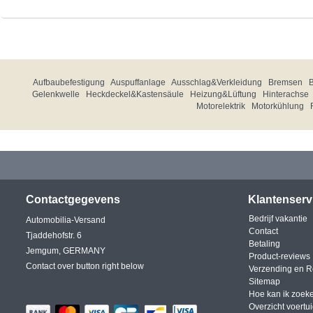
Aufbaubefestigung
Auspuffanlage
Ausschlag&Verkleidung
Bremsen
Gelenkwelle
Heckdeckel&Kastensäule
Heizung&Lüftung
Hinterachse
Motorelektrik
Motorkühlung
Contactgegevens
Klantenserv
Bedrijf vakantie
Automobilia-Versand
Contact
Tjaddehofstr. 6
Betaling
Jemgum, GERMANY
Product-reviews
Contact over button right below
Verzending en R
Sitemap
Hoe kan ik zoek
Overzicht voertu