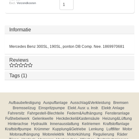
Excl.
Verzendkosten
Informatie
Mercedes Benz 300SL, 190SL, ponton DB Comp. Nee. 1869970681
Reviews
Tags (1)
Aufbaubefestigung
Auspuffanlage
Ausschlag&Verkleidung
Bremsen
Bremsseilzug
Einspritzpumpe
Elekt. Ausr. u. Instr.
Elektr. Anlage
Fahrersitz
Fahrgestell-Blechteile
Federn&Aufhängung
Fensteranlage
Fußhebelwerk
Gelenkwelle
Heckdeckel&Kastensäule
Heizung&Lüftung
Hinterachse
Hydraulik
Innenausstattung
Keilriemen
Kraftstoffanlage
Kraftstoffpumpe
Krümmer
Kupplung&Getriebe
Lenkung
Luftfilter
Motor
Motoraufhängung
Motorelektrik
Motorkühlung
Regulierung
Räder