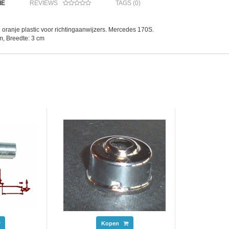
IE
REVIEWS
TAGS (0)
 oranje plastic voor richtingaanwijzers. Mercedes 170S.
m, Breedte: 3 cm
Kopen