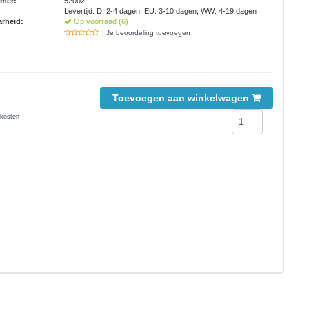
mmer:
52002
Levertijd: D: 2-4 dagen, EU: 3-10 dagen, WW: 4-19 dagen
rheid:
Op voorraad (6)
| Je beoordeling toevoegen
Toevoegen aan winkelwagen
kosten