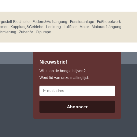
gestell-Blechteile
Federn&Aufhängung
Fensteranlage
Fußhebelwerk
mmer
Kupplung&Getriebe
Lenkung
Luftfilter
Motor
Motoraufhängung
chmierung
Zubehör
Ölpumpe
Nieuwsbrief
Wilt u op de hoogte blijven?
Word lid van onze mailinglijst:
Abonneer