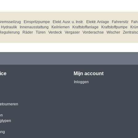
Bremsseilzug
Einspritzpumpe
Elekt. Ausr. u. Instr.
Elektr. Anlage
Fahrersitz
Fahr
Hydraulik
Innenausstattung
Keilriemen
Kraftstoffanlage
Kraftstoffpumpe
Krü
Regulierung
Räder
Türen
Verdeck
Vergaser
Vorderachse
Wischer
Zentrals
ice
Mijn account
Inloggen
etourneren
en
igtypen
ung