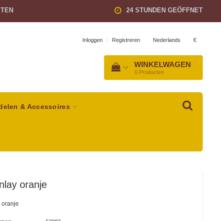
STEN
24 STUNDEN GEÖFFNET
Nederlands
€
Inloggen
|
Registreren
WINKELWAGEN
0
Producten
delen & Accessoires
nlay oranje
 oranje