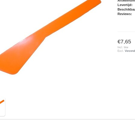
Artikelnu
Levertijd:
Beschikbaa
Reviews:
€7,65
Incl. btw
Excl.
Verzend