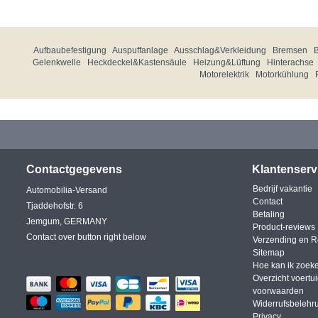
Aufbaubefestigung
Auspuffanlage
Ausschlag&Verkleidung
Bremsen
Gelenkwelle
Heckdeckel&Kastensäule
Heizung&Lüftung
Hinterachse
Motorelektrik
Motorkühlung
Contactgegevens
Klantenserv
Bedrijf vakantie
Automobilia-Versand
Contact
Tjaddehofstr. 6
Betaling
Jemgum, GERMANY
Product-reviews
Contact over button right below
Verzending en R
Sitemap
Hoe kan ik zoek
Overzicht voertu
voorwaarden
Widerrufsbelehr
Privacy