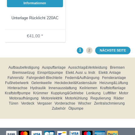
Informationen
Unterlage Rücklicht 220AC
€41,00 *
1
2
NÄCHSTE SEITE
Aufbaubefestigung
Auspuffanlage
Ausschlag&Verkleidung
Bremsen
Bremsseilzug
Einspritzpumpe
Elekt. Ausr. u. Instr.
Elektr. Anlage
Fahrersitz
Fahrgestell-Blechteile
Federn&Aufhängung
Fensteranlage
Fußhebelwerk
Gelenkwelle
Heckdeckel&Kastensäule
Heizung&Lüftung
Hinterachse
Hydraulik
Innenausstattung
Keilriemen
Kraftstoffanlage
Kraftstoffpumpe
Krümmer
Kupplung&Getriebe
Lenkung
Luftfilter
Motor
Motoraufhängung
Motorelektrik
Motorkühlung
Regulierung
Räder
Türen
Verdeck
Vergaser
Vorderachse
Wischer
Zentralschmierung
Zubehör
Ölpumpe