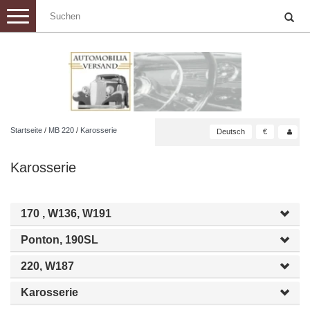
Toggle
navigation
Startseite
/
MB 220
/
Karosserie
Deutsch
€
Karosserie
170 , W136, W191
Ponton, 190SL
220, W187
Karosserie