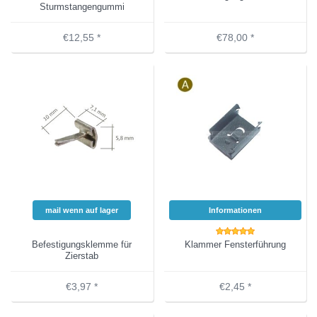
Sturmstangengummi
€12,55 *
€78,00 *
mail wenn auf lager
Informationen
Befestigungsklemme für
Klammer Fensterführung
Zierstab
€3,97 *
€2,45 *