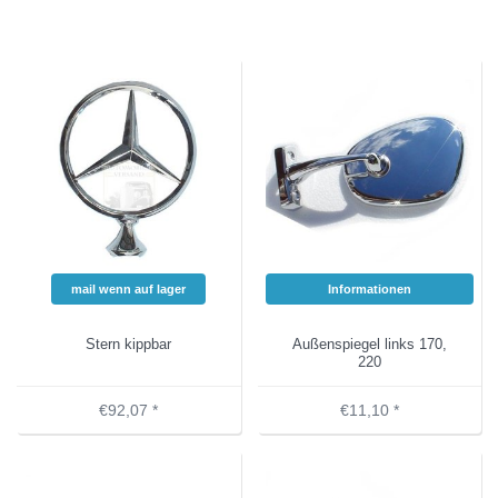
mail wenn auf lager
Informationen
Stern kippbar
Außenspiegel links 170,
220
€92,07 *
€11,10 *