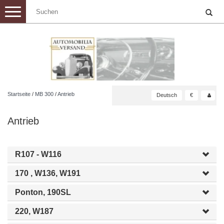
Toggle
navigation
Startseite
/
MB 300
/
Antrieb
Deutsch
€
Antrieb
R107 - W116
170 , W136, W191
Ponton, 190SL
220, W187