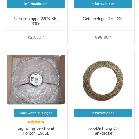
Informationen
Informationen
Verteilerkappe 220S SE,
Getriebelager 170, 220
300d
€23,80 *
€95,80 *
mail wenn auf lager
Informationen
Signalring verchromt
Kork-Dichtung Öl /
Ponton, 190SL
Tankdeckel