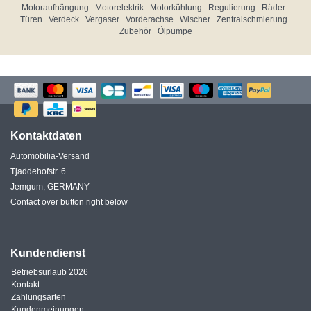
Motoraufhängung
Motorelektrik
Motorkühlung
Regulierung
Räder
Türen
Verdeck
Vergaser
Vorderachse
Wischer
Zentralschmierung
Zubehör
Ölpumpe
Kontaktdaten
Automobilia-Versand
Tjaddehofstr. 6
Jemgum, GERMANY
Contact over button right below
Kundendienst
Betriebsurlaub 2026
Kontakt
Zahlungsarten
Kundenmeinungen