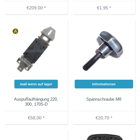
€209,00 *
€1,95 *
mail wenn auf lager
Informationen
Auspuffaufhängung 220,
Spannschraube M8
300, 170S-D
€58,00 *
€20,70 *