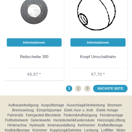
Informationen
Informationen
Reibscheibe 300
Knopf Umschalthahn
€6,87 *
€7,70 *
1
2
3
NÄCHSTE SEITE
Aufbaubefestigung
Auspuffanlage
Ausschlag&Verkleidung
Bremsen
Bremsseilzug
Einspritzpumpe
Elekt. Ausr. u. Instr.
Elektr. Anlage
Fahrersitz
Fahrgestell-Blechteile
Federn&Aufhängung
Fensteranlage
Fußhebelwerk
Gelenkwelle
Heckdeckel&Kastensäule
Heizung&Lüftung
Hinterachse
Hydraulik
Innenausstattung
Keilriemen
Kraftstoffanlage
Kraftstoffpumpe
Krümmer
Kupplung&Getriebe
Lenkung
Luftfilter
Motor